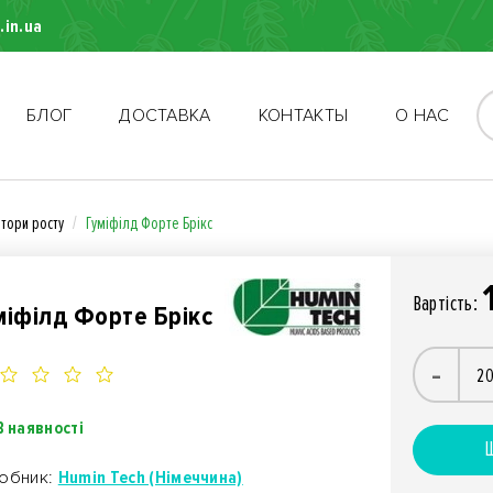
.in.ua
БЛОГ
ДОСТАВКА
КОНТАКТЫ
О НАС
ятори росту
Гуміфілд Форте Брікс
Вартiсть:
міфілд Форте Брікс
-
В наявності
Ш
обник:
Humin Tech (Німеччина)