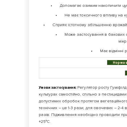
•
Допомагає озимим накопичити цуко
•
Не має токсичного впливу на к
•
Сприяє істотному збільшенню врожайн
•
Може застосування в бакових с
мік
•
Має відмінні 
Норма ви
Умови застосування:
Регулятор росту Гуміфіл
культурах самостійно, спільно з пестицидами
допустимих обробок протягом вегетаційного 
технічних – це 1-3 рази, для овочевих – 2-4 
разів. Підживлення необхідно проводити при 
+25°С.