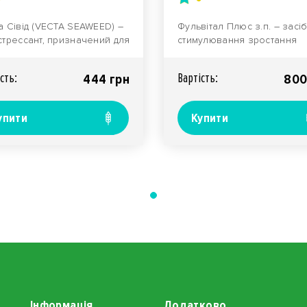
а Сівід (VECTA SEAWEED) –
Фульвітал Плюс з.п. – засі
стрессант, призначений для
стимулювання зростання
сту сільськогосподарських
сільськогосподарських рос
ур в..
функцією коригуван..
сть:
Вартiсть:
444 грн
800
упити
Купити
Інформація
Додатково