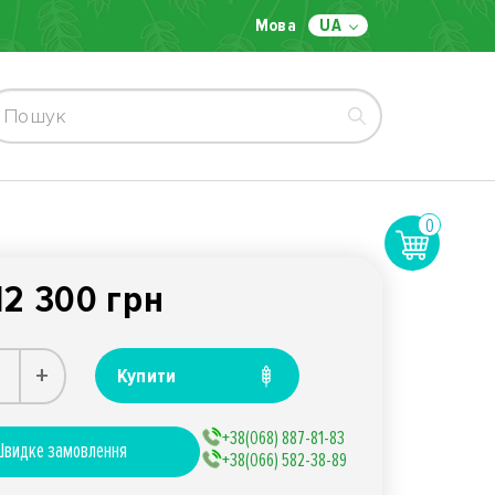
Мова
UA
0
12 300 грн
+
Купити
+38(068) 887-81-83
видке замовлення
+38(066) 582-38-89