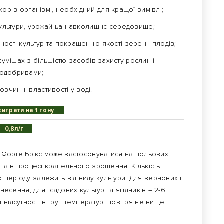
р в організмі, необхідний для кращої зимівлі;
ультури, урожай ьа навколишнє середовище;
ості культур та покращенню якості зерен і плодів;
умішах з більшістю засобів захисту рослин і
родобривами;
розчинні властивості у воді.
трати на 1 тону
0,8л/т
д Форте Брікс може застосовуватися на польових
 та в процесі крапельного зрошення. Кількість
періоду залежить від виду культури. Для зернових і
внесення, для садових культур та ягідників – 2-6
відсутності вітру і температурі повітря не вище