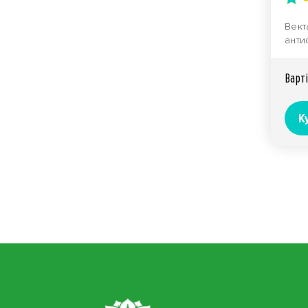
Вект
анти
захи
культ
Вартi
К