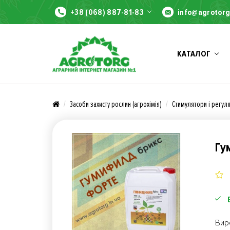
+38 (068) 887-81-83
info@agrotorg
КАТАЛОГ
Засоби захисту рослин (агрохімія)
Стимулятори і регул
Гу
Вир