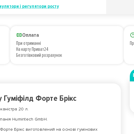
мулятори і регулятори росту
Оплата
При отриманні
Пр
На карту Приват24
Безготівковий розрахунок
 Гуміфілд Форте Брікс
 каністра 20 л.
панія Humintech GmbH.
д Форте Брікс виготовлений на основі гумінових