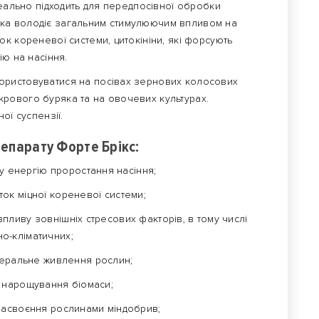
деально підходить для передпосівної обробки
у, яка володіє загальним стимулюючим впливом на
к кореневої системи, цитокініни, які форсують
ію на насіння.
ристовуватися на посівах зернових колосових
цукрового буряка та на овочевих культурах.
ої суспензії.
епарату Форте Брікс:
 енергію проростання насіння;
ок міцної кореневої системи;
пливу зовнішніх стресових факторів, в тому числі
о-кліматичних;
еральне живлення рослин;
 нарощування біомаси;
засвоєння рослинами міндобрив;