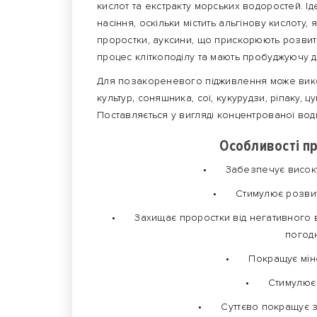
кислот та екстракту морських водоростей. І
насіння, оскільки містить альгінову кислот
проростки, ауксини, що прискорюють розвито
процес кліткоподілу та мають пробуджуючу д
Для позакореневого підживлення може вико
культур, соняшника, сої, кукурудзи, ріпаку, 
Поставляється у вигляді концентрованої водн
Особливості пр
•
Забезпечує високу
•
Стимулює розвит
•
Захищає проростки від негативного в
погодн
•
Покращує мін
•
Стимулює
•
Суттєво покращує 