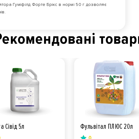
ора Гуміфілд Форте Брікс в нормі 50 г дозволяє
нів.
Рекомендованi товар
а Сівід 5л
Фульвітал ПЛЮС 20л
0
0