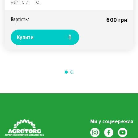
на 1 і 5 л. О..
Вартiсть:
600 грн
Купити
Ми у соцмережах