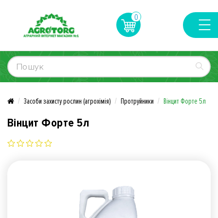
0
Засоби захисту рослин (агрохімія)
Протруйники
Вінцит Форте 5л
Вінцит Форте 5л