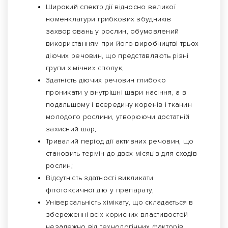
Широкий спектр дії відносно великої
номенклатури грибкових збудників
захворювань у рослин, обумовлений
використанням при його виробництві трьох
діючих речовин, що представляють різні
групи хімічних сполук;
Здатність діючих речовин глибоко
проникати у внутрішні шари насіння, а в
подальшому і всередину коренів і тканин
молодого рослини, утворюючи достатній
захисний шар;
Тривалий період дії активних речовин, що
становить термін до двох місяців для сходів
рослин;
Відсутність здатності викликати
фітотоксичної дію у препарату;
Універсальність хімікату, що складається в
збереженні всіх корисних властивостей
незалежно від технологічних факторів