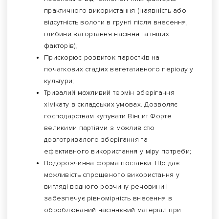
практичного використання (наявність або
відсутність вологи в грунті після внесення,
глибини загортання насіння та інших
факторів);
Прискорює розвиток паростків на
початкових стадіях вегетативного періоду у
культури;
Тривалий можливий термін зберігання
хімікату в складських умовах. Дозволяє
господарствам купувати Вінцит Форте
великими партіями з можливістю
довготривалого зберігання та
ефективного використання у міру потреби;
Водорозчинна форма поставки. Що дає
можливість спрощеного використання у
вигляді водного розчину речовини і
забезпечує рівномірність внесення в
оброблюваний насіннєвий матеріал при