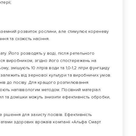
ерії;
аземний розвиток рослини, але стимулює кореневу
ння та схожість насіння.
ату. Його розводять у воді, після ретельного
ься виробником, згідно його спостережень на
му, змішують 10 літрів води та 1,0-1,2 літри фунгіциду
и залежить від зернової культури та виробничих умов.
днів до посіву. Для кращого розпилювання
юють напіввологим методом. Посівний матеріал
ил та домішки можуть знизити ефективність обробки,
рішення для захисту посівів. Ефективність
татами здорових врожаїв компанії «Альфа Смарт