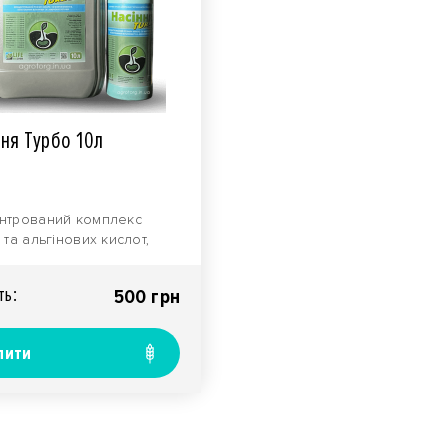
ння Турбо 10л
нтрований комплекс
 та альгінових кислот,
ованих макро- та
елементів, який поси..
ть:
500 грн
пити