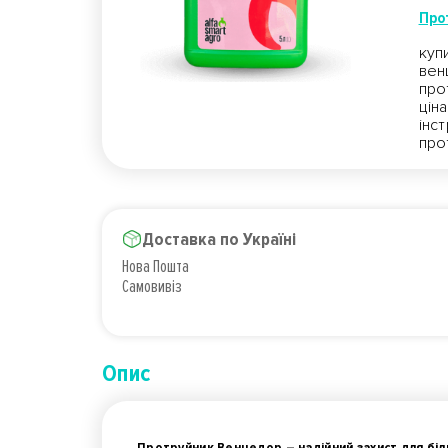
Про
куп
вен
про
цін
інс
про
Доставка по Україні
Нова Пошта
Самовивіз
Опис
Протруйник Венцедор – надійний захист для біл