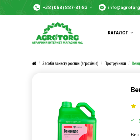
+38 (068) 887-81-83
info@agrotorg
КАТАЛОГ
Засоби захисту рослин (агрохімія)
Протруйники
Венц
Ве
Вир