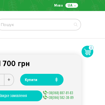
Мова
UA
0
1 700 грн
+
Купити
+38(068) 887-81-83
видке замовлення
+38(066) 582-38-89