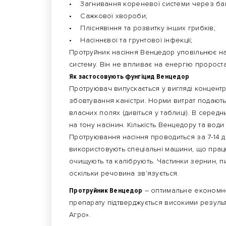
• Загнивання кореневої системи через бакт
• Сажкової хвороби;
• Пліснявіння та розвитку інших грибків;
• Насіннєвої та грунтової інфекції;
Протруйник насіння Венцедор уповільнює н
систему. Він не впливає на енергію пророста
Як застосовують фунгіцид Венцедор
Протруювач випускається у вигляді концентр
збовтування каністри. Норми витрат подают
власних полях (дивіться у таблиці). В середньо
на тону насінин. Кількість Венцедору та вод
Протруювання насіння проводиться за 7-14 
використовують спеціальні машини, що прац
очищують та калібрують. Частинки зернин, п
оскільки речовина зв’язується.
Протруйник Венцедор
– оптимальне економне 
препарату підтверджується високими резуль
Агро».