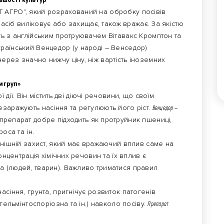
 АГРО", який розрахований на обробку посівів
засіб виліковує або захищає, також вражає. За якістю
ь з англійським протруювачем Вітавакс Кромптон та
раїнський Венцедор (у народі – Венседор)
рез значно нижчу ціну, ніж вартість іноземних
мгруп»
дії. Він містить дві діючі речовини, що своїм
езаражують насіння та регулюють його ріст.
Венцедор –
 препарат добре підходить як протруйник пшениці,
оса та ін.
нішній захист, який має вражаючий вплив саме на
онцентрація хімічних речовин та їх вплив є
 (людей, тварин). Важливо триматися правил
асіння, грунта, пригнічує розвиток патогенів
гельмінтоспоріозна та ін.) навколо посіву.
Препарат