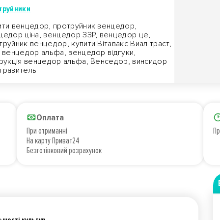
труйники
ити венцедор, протруйник венцедор,
цедор ціна, венцедор ЗЗР, венцедор це,
труйник венцедор, купити Вітавакс Виал траст,
а венцедор альфа, венцедор відгуки,
трукція венцедор альфа, Венседор, винсидор
травитель
Оплата
При отриманні
Пр
На карту Приват24
Безготівковий розрахунок
ьшості культур