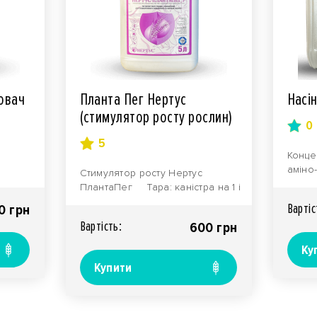
ювач
Планта Пег Нертус
Насі
(стимулятор росту рослин)
0
5
Конце
аміно-
Стимулятор росту Нертус
хелат
ПлантаПег Тара: каністра на 1 і
ик для
мікро
5 л. О..
Вартiс
0 грн
Вартiсть:
600 грн
Ку
Купити