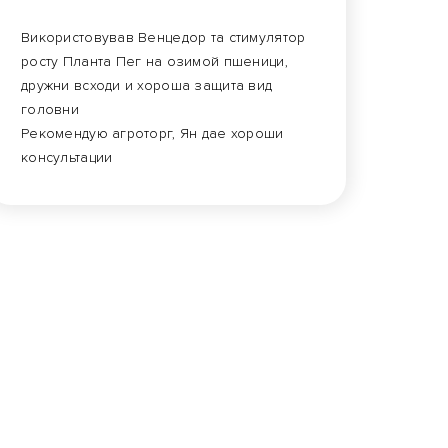
Використовував Венцедор та стимулятор
росту Планта Пег на озимой пшеници,
дружни всходи и хороша защита вид
головни
Рекомендую агроторг, Ян дае хороши
консультации