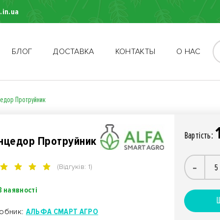
.in.ua
БЛОГ
ДОСТАВКА
КОНТАКТЫ
О НАС
едор Протруйник
Вартiсть:
нцедор Протруйник
-
(Відгуків: 1)
В наявності
Ш
обник:
АЛЬФА СМАРТ АГРО