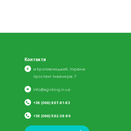
Контакти
м.Кропивницький, Україна
проспект Інженерів 7
info@agrotorg.in.ua
+38 (068) 887-81-83
+38 (066) 582-38-89