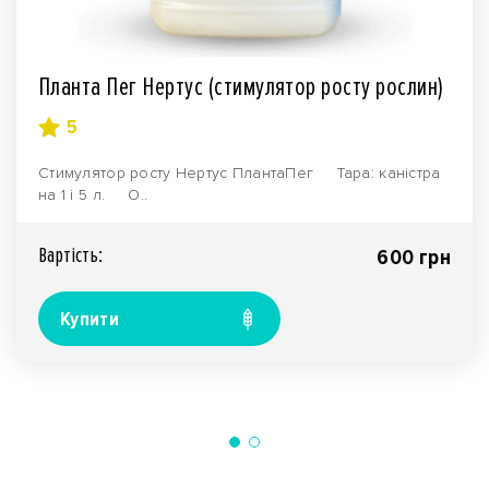
Планта Пег Нертус (стимулятор росту рослин)
5
Стимулятор росту Нертус ПлантаПег Тара: каністра
на 1 і 5 л. О..
Вартiсть:
600 грн
Купити