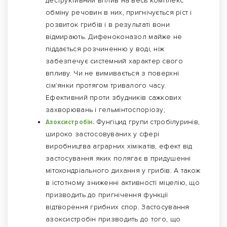
деструктивний вплив на весь комплекс
обміну речовин в них, пригнічується ріст і
розвиток грибів і в результаті вони
відмирають. Дифеноконазол майже не
піддається розчиненню у воді, ніж
забезпечує системний характер свого
впливу. Чи не вимивається з поверхні
сім'янки протягом тривалого часу.
Ефективний проти збудників сажкових
захворювань і гельмінтоспоріозу;
Азоксистробін.
Фунгіцид групи стробілуринів,
широко застосовуваних у сфері
виробництва аграрних хімікатів, ефект від
застосування яких полягає в придушенні
мітохондріального дихання у грибів. А також
в істотному зниженні активності міцелію, що
призводить до пригнічення функції
відтворення грибних спор. Застосування
азоксистробін призводить до того, що