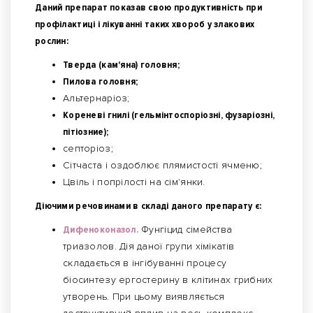
Даний препарат показав свою продуктивність при
профілактиці і лікуванні таких хвороб у злакових
рослин:
Тверда (кам'яна) головня;
Пилова головня;
Альтернаріоз;
Кореневі гнилі (гельмінтоспоріозні, фузаріозні,
пітіозние);
септоріоз;
Сітчаста і оздоблює плямистості ячменю;
Цвіль і попрілості на сім'янки.
Діючими речовинами в складі даного препарату є:
Дифеноконазол.
Фунгіцид сімейства
триазолов. Дія даної групи хімікатів
складається в інгібуванні процесу
біосинтезу ергостерину в клітинах грибних
утворень. При цьому виявляється