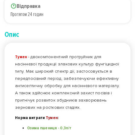
Відправка
Протягом 24 годин
Опис
Тумен
- двокомпонентний протруйник для
насіннєвої продукції злакових культур фунгіцидної
типу. Має широкий спектр дії, застосовується в
передпосівний період, забезпечуючи ефективну
антисептичну обробку для насіннєвого матеріалу.
А також здійснює комплексний захист посівів і
пригнічує розвиток збудників захворювань
зернових на росткових стадіях.
Норма витрати
Тумен
:
Озима пшениця - 0,3л/т