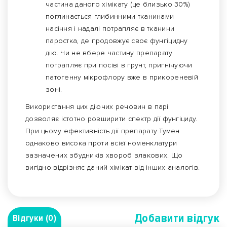
частина даного хімікату (це близько 30%)
поглинається глибинними тканинами
насіння і надалі потрапляє в тканини
паростка, де продовжує своє фунгіцидну
дію. Чи не вбере частину препарату
потрапляє при посіві в грунт, пригнічуючи
патогенну мікрофлору вже в прикореневій
зоні.
Використання цих діючих речовин в парі
дозволяє істотно розширити спектр дії фунгіциду.
При цьому ефективність дії препарату Тумен
однаково висока проти всієї номенклатури
зазначених збудників хвороб злакових. Що
вигідно відрізняє даний хімікат від інших аналогів.
Добавити вiдгук
Відгуки (0)