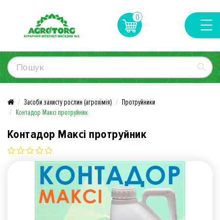
0
Засоби захисту рослин (агрохімія)
Протруйники
Контадор Максі протруйник
Контадор Максі протруйник