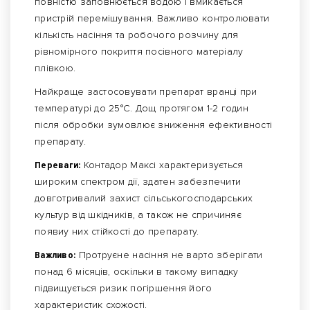
повністю заповнюється водою і вмикається
пристрій перемішування. Важливо контролювати
кількість насіння та робочого розчину для
рівномірного покриття посівного матеріалу
плівкою.
Найкраще застосовувати препарат вранці при
температурі до 25°С. Дощ протягом 1-2 годин
після обробки зумовлює зниження ефективності
препарату.
Переваги:
Контадор Максі характеризується
широким спектром дії, здатен забезпечити
довготривалий захист сільськогосподарських
культур від шкідників, а також не спричиняє
появиу них стійкості до препарату.
Важливо:
Протруєне насіння не варто зберігати
понад 6 місяців, оскільки в такому випадку
підвищується ризик погіршення його
характеристик схожості.