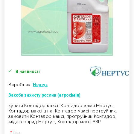
В наявності
Виробник:
Нертус
Засоби захисту рослин (агрохімія)
купити Контадор максі, Контадор максі Нертус,
Контадор максі ціна, Контадор максі протруйник,
замовити Контадор максі, протруйник Контадор,
імідаклоприд Нертус, Контадор максі ЗЗР
Тара