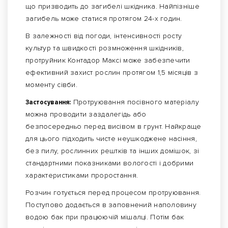
що призводить до загибелі шкідника. Найпізніше
загибель може статися протягом 24-х годин.
В залежності від погоди, інтенсивності росту
культур та швидкості розмноження шкідників,
протруйник Контадор Максі може забезпечити
ефективний захист рослин протягом 1,5 місяців з
моменту сівби.
Застосування:
Протруювання посівного матеріалу
можна проводити заздалегідь або
безпосередньо перед висівом в грунт. Найкраще
для цього підходить чисте неушкоджене насіння,
без пилу, рослинних рештків та інших домішок, зі
стандартними показниками вологості і добрими
характеристиками проростання.
Розчин готується перед процесом протруювання.
Поступово додається в заповнений наполовину
водою бак при працюючій мішалці. Потім бак