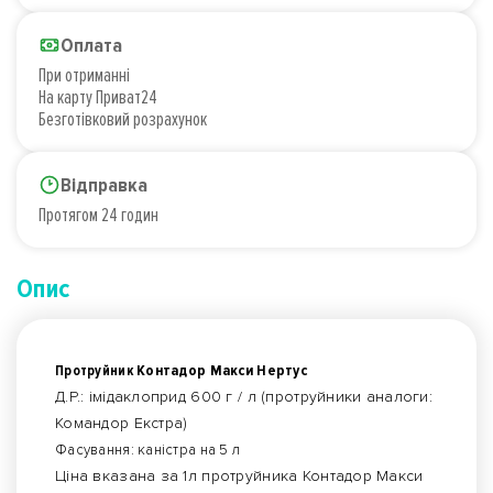
Оплата
При отриманні
На карту Приват24
Безготівковий розрахунок
Відправка
Протягом 24 годин
Опис
Контадор Макси Нертус
Протруйник
Д.Р.: імідаклоприд 600 г / л (протруйники аналоги:
Командор Екстра)
Фасування: каністра на 5 л
Ціна вказана за 1л протруйника Контадор Макси