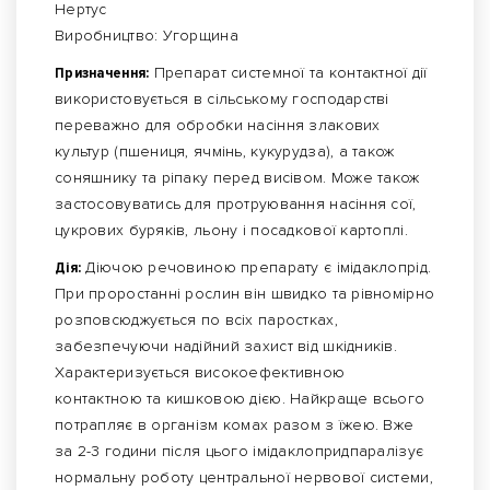
Нертус
Виробництво: Угорщина
Призначення:
Препарат системної та контактної дії
використовується в сільському господарстві
переважно для обробки насіння злакових
культур (пшениця, ячмінь, кукурудза), а також
соняшнику та ріпаку перед висівом. Може також
застосовуватись для протруювання насіння сої,
цукрових буряків, льону і посадкової картоплі.
Дія:
Діючою речовиною препарату є імідаклопрід.
При проростанні рослин він швидко та рівномірно
розповсюджується по всіх паростках,
забезпечуючи надійний захист від шкідників.
Характеризується високоефективною
контактною та кишковою дією. Найкраще всього
потрапляє в організм комах разом з їжею. Вже
за 2-3 години після цього імідаклопридпаралізує
нормальну роботу центральної нервової системи,