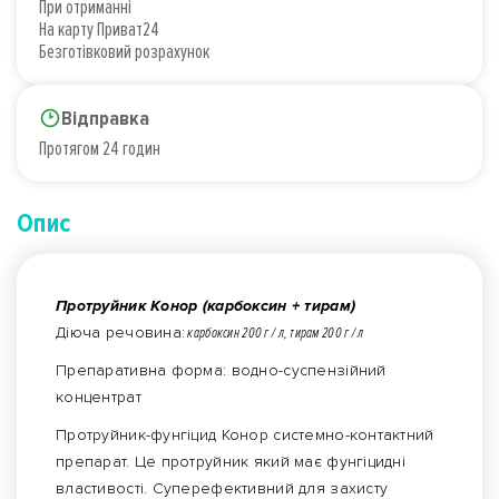
При отриманні
На карту Приват24
Безготівковий розрахунок
Відправка
Протягом 24 годин
Опис
Протруйник Конор (карбоксин + тирам)
Діюча речовина:
карбоксин 200 г / л, тирам 200 г / л
Препаративна форма: водно-суспензійний
концентрат
Протруйник-фунгіцид Конор системно-контактний
препарат. Це протруйник який має фунгіцидні
властивості. Суперефективний для захисту