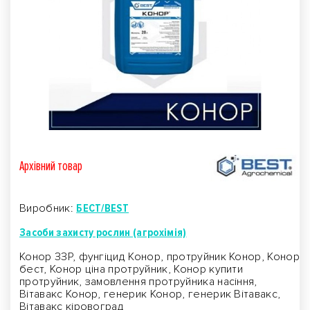
Архівний товар
Виробник:
БЕСТ/BEST
Засоби захисту рослин (агрохімія)
Конор ЗЗР, фунгіцид Конор, протруйник Конор, Конор
бест, Конор ціна протруйник, Конор купити
протруйник, замовлення протруйника насіння,
Вітавакс Конор, генерик Конор, генерик Вітавакс,
Вітавакс кіровоград