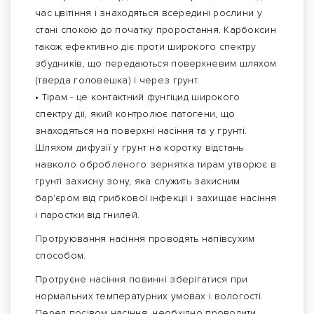
час цвітіння і знаходяться всередині рослини у
стані спокою до початку проростання. Карбоксин
також ефективно діє проти широкого спектру
збудників, що передаються поверхневим шляхом
(тверда головешка) і через грунт.
• Тірам - це контактний фунгіцид широкого
спектру дії, який контролює патогени, що
знаходяться на поверхні насіння та у грунті.
Шляхом дифузії у грунт на коротку відстань
навколо обробленого зернятка тирам утворює в
грунті захисну зону, яка служить захисним
бар'єром від грибкової інфекції і захищає насіння
і паростки від гнилей.
Протруювання насіння проводять напівсухим
способом.
Протруєне насіння повинні зберігатися при
нормальних температурних умовах і вологості.
Перед посівом насіння, необхідно проводити