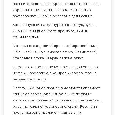
насіння зернових від курній головні, пліснявіння,
кореневих гнилей, антракноза. Засіб легко
застосовувати, і воно безпечно для насіння.
Застосовується на культурах: Горох, Кукурудза,
Льон, Пшениця озима та яра, жито, ячмінь
озимий та ярий.
Контролює хвороби: Антракноз, Кореневі гнилі,
Цвіль насіння, Пузирчастая сажка, Плямистості,
Стеблевая сажка, Тверда летюча сажка
Перевагою препарату Конор є те, що цей засіб
не тільки забезпечує контроль хвороб, але і є
регулятором росту.
Протруйник Конор працює в чотирьох напрямках:
стимулює пророщування, збільшує довжину
колеоптиля, сприяє збільшенню фортеці стебла і
розвитку сильної кореневої системи. Результат
проявляється в увеличени однорідних