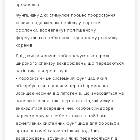
проростків.
Фунгіцидну дію: стимулює процес проростання,
сприяє подовженню періоду утворення
оболонки, забезпечує поліпшеному
формуванню стеблостою, здоровому розвитку
коренів.
Дві діючі речовини забезпечують контроль
широкого спектру захворювань, що передаються
насінням та через грунт:
• Карбоксин - це системний фунгіцид, який
абсорбується в тканини зерна і проростка.
Захищає насіння від патогенів, що знаходяться на
поверхні зерна, так і від патогенів, які можуть
знаходитися всередині неї. Карбоксин добре
зарекомендував себе як один з найбільш
ефективних системних фунгіцидів для боротьби
проти летючої сажки та інших подібних
захворювань, збудники яких переносяться під