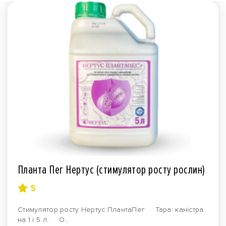
Планта Пег Нертус (стимулятор росту рослин)
5
Стимулятор росту Нертус ПлантаПег Тара: каністра
на 1 і 5 л. О..