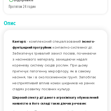
Протягом 24 годин
Опис
Кантаріс
- комплексний спеціалізований
інсекто-
фунгіцидний протруйник
контактно-системної дії.
Забезпечує тривалий захист посівів, починаючи
з насіннєвого матеріалу, захищаючи надалі
кореневу систему сходів рослин. При цьому
пригнічує патогенну мікрофлору, як в самому
насіння, так і в околосеменном грунті. Запобігає
несприятливий вплив комах шкідників на ранніх
стадіях розвитку посівних культур.
Широкий спектр дії даного агрохімікату обумовлений
наявністю в його складі таких діючих речовин: