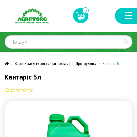
0
Засоби захисту рослин (агрохімія)
Протруйники
Кантаріс 5л
Кантаріс 5л