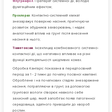
Флутриафол
. Препарат системної дії, володіє
фумігаційним ефектом;
Прохлораз
. Контактно-системний хімікат
знезаражує поверхню насіння, пригнічуючи
розвиток збудників захворювань, і надає
аналогічний вплив на грунт після внесення
насіння в нього;
Тіаметоксам
. Інсектицид комбінованого системно-
контактної дії, що негативно впливає на різні
функції життєдіяльності шкідливих комах.
Обробка Кантаріс показана в передпосівний
період за 1 - 2 тижні до початку посівної кампанії.
Оброблене і на початкових стадіях знезаражене
насіння, потрапляючи в грунт, за допомогою
грунтової вологи створює навколо себе
захисний шар, який запобігає появі патогенної
середовища, здатного приводити до хвороб
рослин.