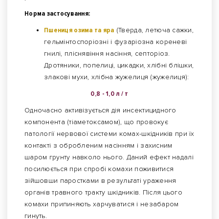
Норма застосування:
Пшениця озима та яра
(Тверда, летюча сажки,
гельмінтоспоріозні і фузаріозна кореневі
гнилі, пліснявіння насіння, септоріоз.
Дротяники, попелиці, цикадки, хлібні блішки,
злакові мухи, хлібна жужелиця (жужелиця):
0,8 - 1,0 л / т
Одночасно активізується дія инсектицидного
компонента (тіаметоксамом), що провокує
патології нервової системи комах-шкідників при їх
контакті з обробленим насінням і захисним
шаром грунту навколо нього. Даний ефект надалі
посилюється при спробі комахи поживитися
зійшовши паростками в результаті ураження
органів травного тракту шкідників. Після цього
комахи припиняють харчуватися і незабаром
гинуть.