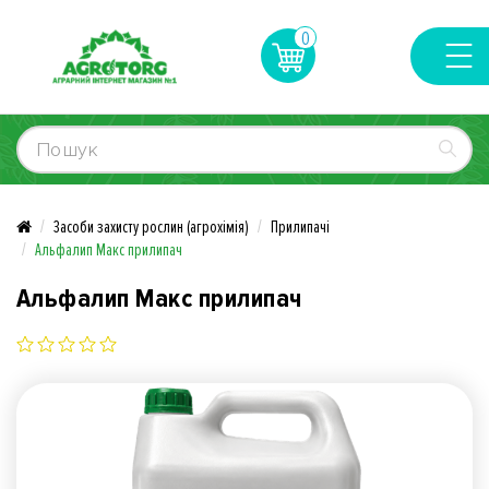
0
Засоби захисту рослин (агрохімія)
Прилипачі
Альфалип Макс прилипач
Альфалип Макс прилипач