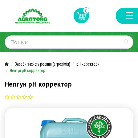
0
Засоби захисту рослин (агрохімія)
рН коректори
Нептун рН корректор
Нептун рН корректор