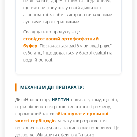
перш за все, доречно тим господарствам,
що використовують у своїй діяльності
агрономічні засоби із яскраво вираженими
лужними характеристиками.
Склад даного продукту – це
стовідсотковий ортофосфатний
буфер
. Постачається засіб у вигляді рідкої
субстанції, що додається у бакові суміші на
водній основі.
МЕХАНІЗМ ДІЇ ПРЕПАРАТУ:
Дія рН-коректору
НЕПТУН
полягає у тому, що він,
окрім підвищення рівню кислотності розчину,
спроможний також
збільшувати проникні
якості гербіцидів
за рахунок розрідження
воскових нашарувань на листових поверхнях. Це
дозволяє збільшити ефект від їхнього