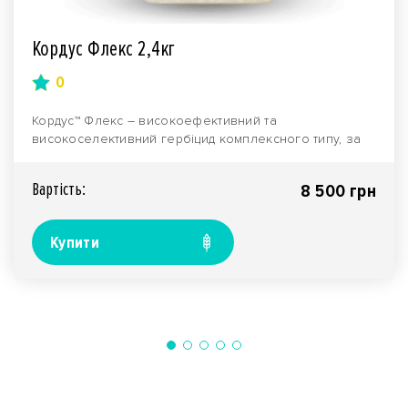
Кордус Флекс 2,4кг
0
Кордус™ Флекс – високоефективний та
високоселективний гербіцид комплексного типу, за
допомогою якого..
Вартiсть:
8 500 грн
Купити