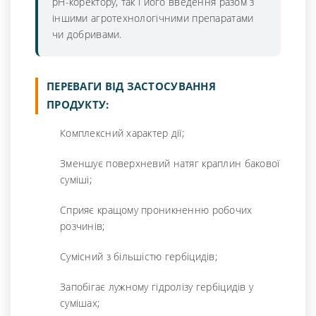
рН-коректору, так і його введення разом з
іншими агротехнологічними препаратами
чи добривами.
ПЕРЕВАГИ ВІД ЗАСТОСУВАННЯ
ПРОДУКТУ:
Комплексний характер дії;
Зменшує поверхневий натяг краплин бакової
суміші;
Сприяє кращому проникненню робочих
розчинів;
Сумісний з більшістю гербіцидів;
Запобігає лужному гідролізу гербіцидів у
сумішах;