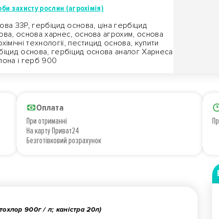
би захисту рослин (агрохімія)
ова ЗЗР, гербіцид основа, ціна гербіцид
ова, основа харнес, основа агрохим, основа
охімічні технології, пестицид основа, купити
біцид основа, гербіцид основа аналог Харнеса
лона і герб 900
Оплата
При отриманні
Пр
На карту Приват24
Безготівковий розрахунок
тохлор 900г / л; каністра 20л)