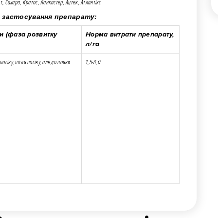
т, Сахара, Кратос, Ланкастер, Ацтек, Атлантікс
 застосування препарату:
и (фаза розвитку
Норма витрати препарату,
л/га
посіву, після посіву, але до появи
1,5-3,0