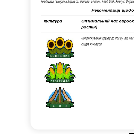
Гербіциди генерики Харнеса: Основа, Еталон, Герб 900, Хортус, Олрай
Рекомендації щодо
Культура
Оптимальний час обробк
рослин)
Обприскування ґрунту до посіву, під час 
сходів культури