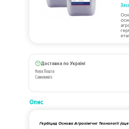
Засо
Осн
осн
агр
гер
ета
Доставка по Україні
Нова Пошта
Самовивіз
Опис
Гербіцид Основа Агрохімічні Технології (аце