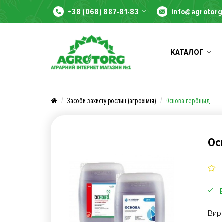
+38 (068) 887-81-83
info@agrotorg
КАТАЛОГ
Засоби захисту рослин (агрохімія)
Основа гербіцид
Ос
Вир