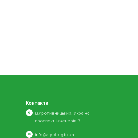
Контакти
м.Кропивницький, Україна
проспект Інженерів 7
info@agrotorg.in.ua