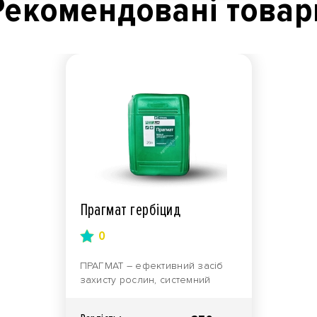
Рекомендованi товар
Прагмат гербіцид
0
ПРАГМАТ – ефективний засіб
захисту рослин, системний
гербіцид, що застосовується
задля контролю коло..