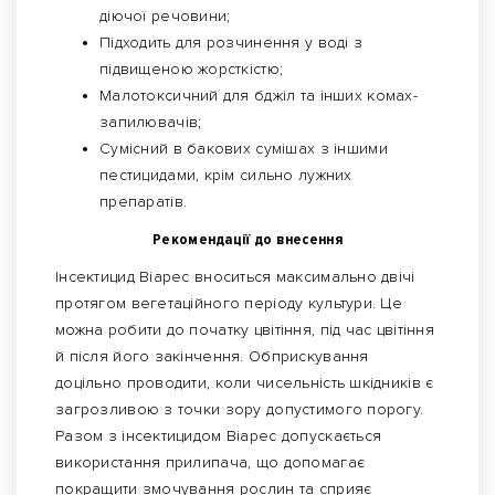
діючої речовини;
Підходить для розчинення у воді з
підвищеною жорсткістю;
Малотоксичний для бджіл та інших комах-
запилювачів;
Сумісний в бакових сумішах з іншими
пестицидами, крім сильно лужних
препаратів.
Рекомендації до внесення
Інсектицид Віарес вноситься максимально двічі
протягом вегетаційного періоду культури. Це
можна робити до початку цвітіння, під час цвітіння
й після його закінчення. Обприскування
доцільно проводити, коли чисельність шкідників є
загрозливою з точки зору допустимого порогу.
Разом з інсектицидом Віарес допускається
використання прилипача, що допомагає
покращити змочування рослин та сприяє