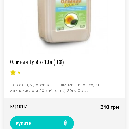
Олійний Турбо 10л (ЛФ)
5
До складу добрива LF Олійний Turbo входить: L-
аминокислоти 50г/лАзот (N) 80г/лФосф..
Вартiсть:
310 грн
Купити