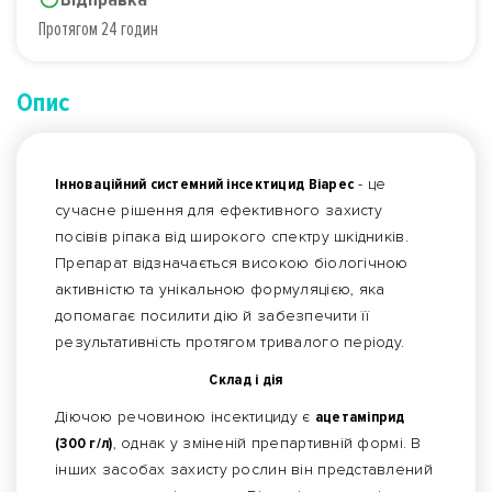
Протягом 24 годин
Опис
Інноваційний системний інсектицид Віарес
- це
сучасне рішення для ефективного захисту
посівів ріпака від широкого спектру шкідників.
Препарат відзначається високою біологічною
активністю та унікальною формуляцією, яка
допомагає посилити дію й забезпечити її
результативність протягом тривалого періоду.
Склад і дія
Діючою речовиною інсектициду є
ацетаміприд
(300 г/л)
, однак у зміненій препартивній формі. В
інших засобах захисту рослин він представлений