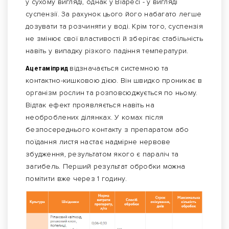
у сухому вигляді, однак у Віаресі - у вигляді
суспензії. За рахунок цього його набагато легше
дозувати та розчиняти у воді. Крім того, суспензія
не змінює свої властивості й зберігає стабільність
навіть у випадку різкого падіння температури.
Ацетаміприд
відзначається системною та
контактно-кишковою дією. Він швидко проникає в
організм рослин та розповсюджується по ньому.
Відтак ефект проявляється навіть на
необроблених ділянках. У комах після
безпосереднього контакту з препаратом або
поїдання листя настає надмірне нервове
збудження, результатом якого є параліч та
загибель. Перший результат обробки можна
помітити вже через 1 годину.