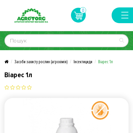
0
Засоби захисту рослин (агрохімія)
Інсектициди
Віарес 1л
Віарес 1л