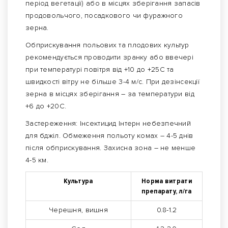
період вегетації) або в місцях зберігання запасів
продовольчого, посадкового чи фуражного
зерна.
Обприскування польових та плодових культур
рекомендується проводити зранку або ввечері
при температурі повітря від +10 до +25С та
швидкості вітру не більше 3-4 м/с. При дезінсекції
зерна в місцях зберігання – за температури від
+6 до +20С.
Застереження: Інсектицид Інтерн небезпечний
для бджіл. Обмеження польоту комах – 4-5 днів
після обприскування. Захисна зона – не менше
4-5 км.
Культура
Норма витрати
препарату, л/га
Черешня, вишня
0.8-1.2