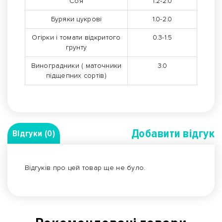
Соя
1.2-2.0
Буряки цукрові
1.0-2.0
Огірки і томати відкритого
0.3-1.5
грунту
Виноградники ( маточники
3.0
підщепних сортів)
Добавити вiдгук
Відгуки (0)
Відгуків про цей товар ще не було.