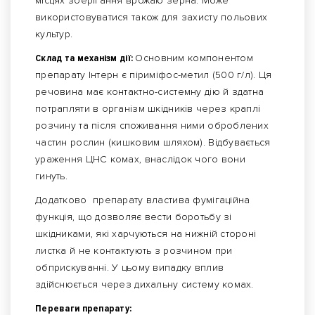
місцях зберігання врожаю зерна. Може
використовуватися також для захисту польових
культур.
Склад та механізм дії:
Основним компонентом
препарату Інтерн є піриміфос-метил (500 г/л). Ця
речовина має контактно-системну дію й здатна
потрапляти в організм шкідників через краплі
розчину та після споживання ними оброблених
частин рослин (кишковим шляхом). Відбувається
ураження ЦНС комах, внаслідок чого вони
гинуть.
Додатково препарату властива фумігаційна
функція, що дозволяє вести боротьбу зі
шкідниками, які харчуються на нижній стороні
листка й не контактують з розчином при
обприскуванні. У цьому випадку вплив
здійснюється через дихальну систему комах.
Переваги препарату: