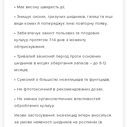
• Має високу швидкість дії;
• Знищує сисних, гризучих шкідників, галиці та інші
види комах й попереджує їхню повторну появу;
• Забезпечує захист польових та плодових
культур протягом 7-14 днів з моменту
обприскування;
• Тривалий захисний період проти основних
шкідників в місцях зберігання запасів – до 8-12
місяців;
• Сумісний з більшістю інсектицидів та фунгіцидів;
• Не фітотоксичний в рекомендованих дозах;
• Не змінює органолептичних властивостей
оброблених культур.
Умови застосування: Інсектицид Інтерн вноситься
за умови наявності шкідників на рослинах (в