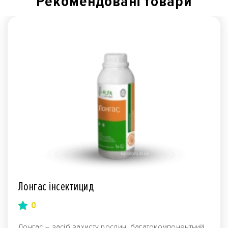
Рекомендованi товари
Лонгас інсектицид
0
Лонгас – засіб захисту рослин, багатокомпонентний