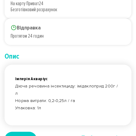
На карту Приват24
Безготівковий розрахунок
Відправка
Протягом 24 годин
Опис
Імперія Акваріус
Діюча речовина інсектициду: імідаклоприд 200г /
л
Норма витрати: 0,2-0,25л / га
Упаковка: 1л