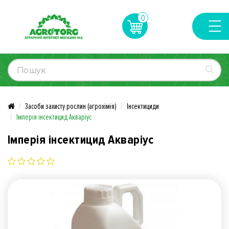
0
Засоби захисту рослин (агрохімія)
Інсектициди
Імперія інсектицид Акваріус
Імперія інсектицид Акваріус