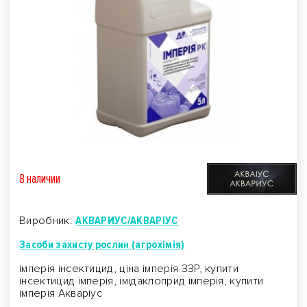
В наличии
Виробник:
АКВАРИУС/АКВАРІУС
Засоби захисту рослин (агрохімія)
імперія інсектицид, ціна імперія ЗЗР, купити
інсектицид імперія, імідаклоприд імперія, купити
імперія Акваріус