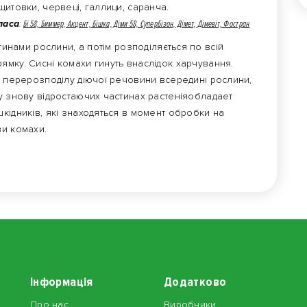
щитовки, червеці, галлици, саранча.
ласа
:
Бі 58, Биммер, Акцент, Бішка, Діми 58, СуперБізон, Дімет, Дімевіт, Фостран
инами рослини, а потім розподіляється по всій
ямку. Сисні комахи гинуть внаслідок харчування.
у перерозподілу діючої речовини всередині рослини,
у знову відростаючих частинах растеніяобладает
кідників, які знаходяться в момент обробки на
ви комахи.
Інформація
Додатково
Про нас
Виробники