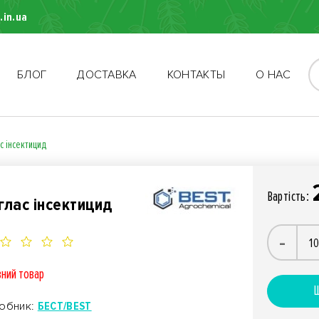
.in.ua
БЛОГ
ДОСТАВКА
КОНТАКТЫ
О НАС
с інсектицид
Вартiсть:
глас інсектицид
-
вний товар
Ш
обник:
БЕСТ/BEST