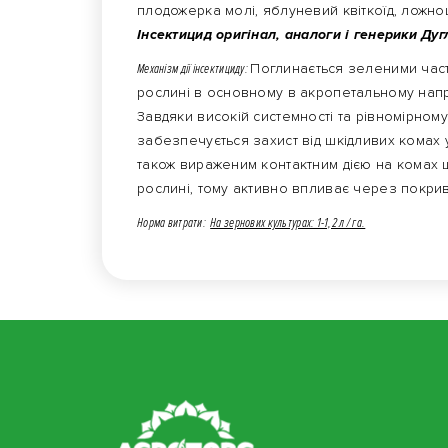
плодожерка молі, яблуневий квіткоїд, ложно
Інсектицид оригінал, аналоги і генерики Дуг
Механізм дії інсектициду:
Поглинається зеленими част
рослині в основному в акропетальному напр
Завдяки високій системності та рівномірном
забезпечується захист від шкідливих комах 
також вираженим контактним дією на комах ш
рослині, тому активно впливає через покри
Норма витрати:
На зернових культурах: 1-1,2 л / га.