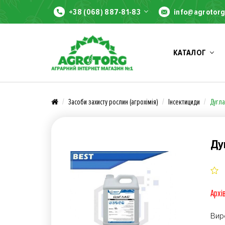
+38 (068) 887-81-83
info@agrotorg
КАТАЛОГ
Засоби захисту рослин (агрохімія)
Інсектициди
Дугла
Ду
Архі
Вир