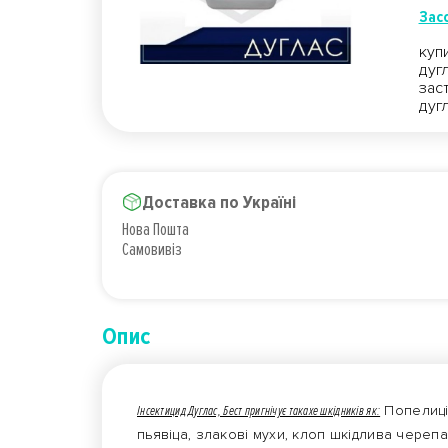
Засо
куп
дуг
зас
дуг
Доставка по Україні
Нова Пошта
Самовивіз
Опис
Інсектицид Дуглас, Бест пригнічує такахе шкідників як:
Попелиці,
пьявіца, злакові мухи, клоп шкідлива черепаш