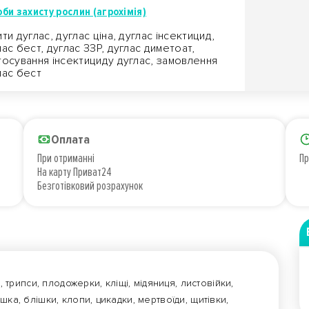
би захисту рослин (агрохімія)
ити дуглас, дуглас ціна, дуглас інсектицид,
лас бест, дуглас ЗЗР, дуглас диметоат,
тосування інсектициду дуглас, замовлення
лас бест
Оплата
При отриманні
Пр
На карту Приват24
Безготівковий розрахунок
 трипси, плодожерки, кліщі, мідяниця, листовійки,
ка, блішки, клопи, цикадки, мертвоїди, щитівки,