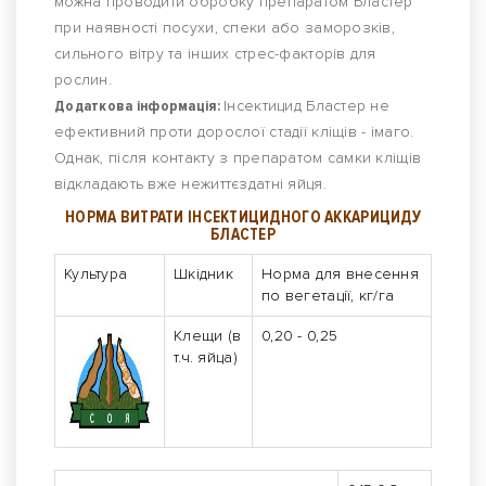
можна проводити обробку препаратом Бластер
при наявності посухи, спеки або заморозків,
сильного вітру та інших стрес-факторів для
рослин.
Додаткова інформація:
Інсектицид Бластер не
ефективний проти дорослої стадії кліщів - імаго.
Однак, після контакту з препаратом самки кліщів
відкладають вже нежиттєздатні яйця.
НОРМА ВИТРАТИ ІНСЕКТИЦИДНОГО АККАРИЦИДУ
БЛАСТЕР
Культура
Шкідник
Норма для внесення
по вегетації, кг/га
Клещи (в
0,20 - 0,25
т.ч. яйца)