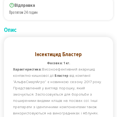
Відправка
Протягом 24 годин
Опис
Інсектицид Бластер
Фасовка: 1 кг.
Характеристика:
Високоефективний акарицид
контактно-кишкової дії
Бластер
від компанії
"АльфаСмартАгро" є новинкою сезону 2017 року.
Представлений у вигляді порошку, який
змочується. Застосовується для боротьби з
поширеними видами кліщів на посівах сої. Інші
препарати з ідентичними компонентами також
використовуються на виноградниках і яблунях.