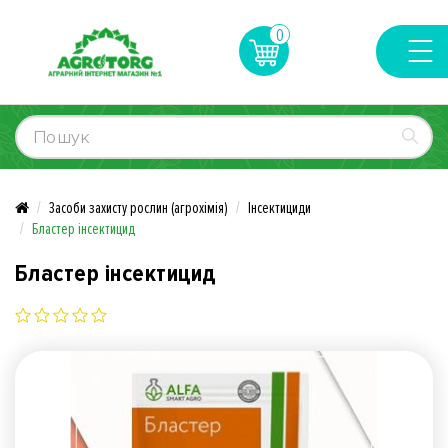
0
Засоби захисту рослин (агрохімія)
Інсектициди
Бластер інсектицид
Бластер інсектицид