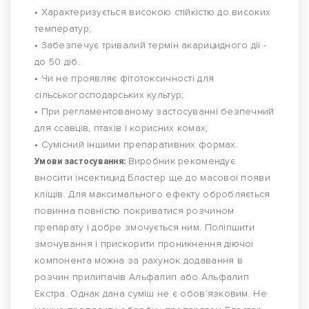
• Характеризується високою стійкістю до високих
температур;
• Забезпечує тривалий термін акарицидного дії -
до 50 діб.
• Чи не проявляє фітотоксичності для
сільськогосподарських культур;
• При регламентованому застосуванні безпечний
для ссавців, птахів і корисних комах;
• Сумісний іншими препаративних формах.
Умови застосування:
Виробник рекомендує
вносити інсектицид Бластер ще до масової появи
кліщів. Для максимального ефекту обробляється
повинна повністю покриватися розчином
препарату і добре змочується ним. Поліпшити
змочування і прискорити проникнення діючої
компонента можна за рахунок додавання в
розчин прилипачів Альфалип або Альфалип
Екстра. Однак дана суміш не є обов'язковим. Не