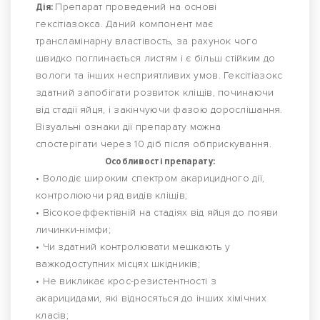
Дія:
Препарат проведений на основі
гексітіазокса. Даний компонент має
трансламінарну властівость, за рахунок чого
швидко поглинається листям і є більш стійким до
вологи та інших несприятливих умов. Гексітіазокс
здатний запобігати розвиток кліщів, починаючи
від стадії яйця, і закінчуючи фазою дорослішання.
Візуальні ознаки дії препарату можна
спостерігати через 10 діб після обприскування.
Особливості препарату:
• Володіє широким спектром акарицидного дії,
контролюючи ряд видів кліщів;
• Вісокоеффектівній на стадіях від яйця до появи
личинки-німфи;
• Чи здатний контролювати мешкають у
важкодоступних місцях шкідників;
• Не викликає крос-резистентності з
акарицидами, які відносяться до інших хімічних
класів;