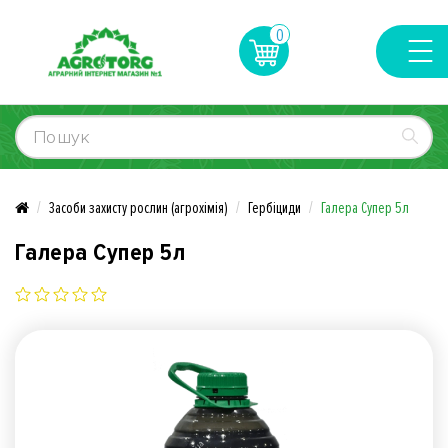
0
Засоби захисту рослин (агрохімія)
Гербіциди
Галера Супер 5л
Галера Супер 5л