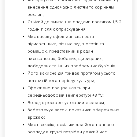
внесення одночасно листям та корінням
рослин;
Стійкий до змивання опадами протягом 1,5-2
годин після обприскування;
Має високу ефективність проти
підмаренника, різних видів осотів та
ромашок, представників родин
пасльонових, бобових, щирицевих,
лободових та інших проблемних бур’янів;
Його захисна дія триває протягом усього
вегетаційного періоду культури;
Ефективно працює навіть при
середньодобовій температурі +8 °C;
Володіє росторегулюючим ефектом;
Забезпечує високі показники збереження
врожаю;
Має післядію, оскільки для його повного
розпаду в грунті потрібен деякий час.