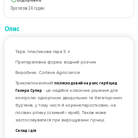
Протягом 24 годин
Опис
Тара: пластикова тара 5 л
Препаративна форма: водний розчин
Виробник: Corteva Agriscience
Трикомпонентний
післясходовий на рапс гербіцид
Галера Супер
- це надійне класичне рішення для
контролю однорічних дводольних та багаторічних
бур'янів, у тому числі й коренепаросткових, на
посівах ріпаку (озимий і ярий). Також може
застосовуватися при вирощуванні гірчиці.
Склад і дія