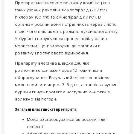
Препарат має високоефективну комбінацію з
таких діючих речовин як клопіралід (267 г/л),
піклорам (80 г/л) та амінопіралід (17 г/л). В
організм рослин вони потрапляють через листя,
після чого викликають реакцію ауксинового типу.
У бур'янів порушується процес поділу клітин
меристеми, що призводить до затримки в
розвитку і поступового відмирання.
Препарату властива швидка дія, яка
розпочинається вже через 12 годин після
обприскування. Візуальний ефект на посівах
можна помітити через 3–5 днів, а повністю чутливі
бур’яни гинуть протягом наступних 2–4 тижнів,
залежно від погоди.
Загальні властивості препарата:
Може застосовуватися як восени, так і
навесні;
Абсорбується протягом 1 години з моменту