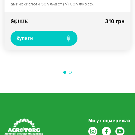
аминокислоти 50г/лАзот (N) 80г/лФосф..
Вартiсть:
310 грн
Купити
Ми у соцмережах