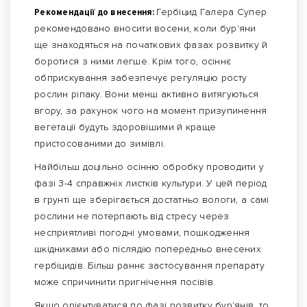
Рекомендації до внесення:
Гербіцид Галера Супер
рекомендовано вносити восени, коли бур'яни
ще знаходяться на початкових фазах розвитку й
боротися з ними легше. Крім того, осіннє
обприскування забезпечує регуляцію росту
рослин ріпаку. Вони менш активно витягуються
вгору, за рахунок чого на момент призупинення
вегетації будуть здоровішими й краще
пристосованими до зимівлі.
Найбільш доцільно осінню обробку проводити у
фазі 3-4 справжніх листків культури. У цей період
в грунті ще зберігається достатньо вологи, а самі
рослини не потерпають від стресу через
несприятливі погодні умовами, пошкодження
шкідниками або післядію попередньо внесених
гербіцидів. Більш раннє застосування препарату
може спричинити пригнічення посівів.
Якщо орієнтуватися по фазі розвитку бур'янів, то