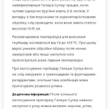
найефективніше Галера Супер працює, коли
чутливі однорічні бур'яни мають 2-6 листків. У
випадку з багаторічними та коренепаростковими
обробку слід проводити, коли вони мають стебло
висотою 10-15 см.
Рекомендована температура для внесення
гербіциду коливається від +8 до +25 °С. При цьому
варто уникати обробки образу після нічних
заморозків або якщо наступної ночі
прогнозується різке падіння температури.
При застосуванні гербіциду Галера Супер його
не слід змішувати з грамініцидами та фунгіцидами-
ретардантами, оскільки така комбінація може
пригнічувати розвиток ріпака.
Додаткова інформація:
Після осіннього
застосування препарату Галера Супер навесні
наступного року можна висівати зернові, ріпак,