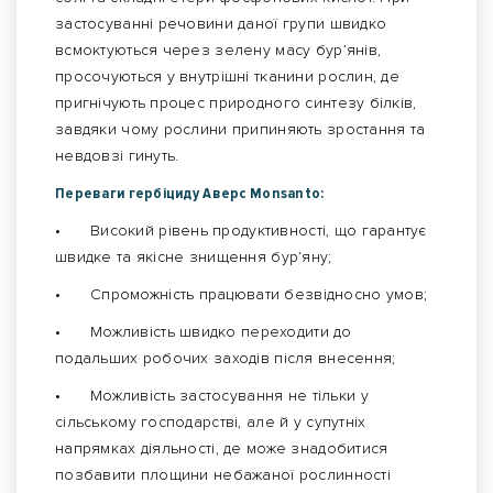
застосуванні речовини даної групи швидко
всмоктуються через зелену масу бур’янів,
просочуються у внутрішні тканини рослин, де
пригнічують процес природного синтезу білків,
завдяки чому рослини припиняють зростання та
невдовзі гинуть.
Переваги гербіциду Аверс Monsanto:
•
Високий рівень продуктивності, що гарантує
швидке та якісне знищення бур’яну;
•
Спроможність працювати безвідносно умов;
•
Можливість швидко переходити до
подальших робочих заходів після внесення;
•
Можливість застосування не тільки у
сільському господарстві, але й у супутніх
напрямках діяльності, де може знадобитися
позбавити площини небажаної рослинності