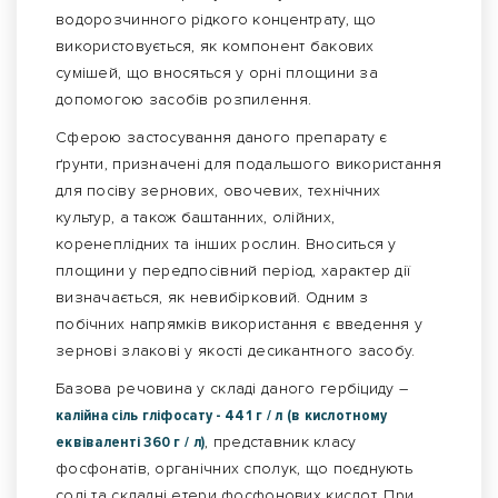
водорозчинного рідкого концентрату, що
використовується, як компонент бакових
сумішей, що вносяться у орні площини за
допомогою засобів розпилення.
Сферою застосування даного препарату є
ґрунти, призначені для подальшого використання
для посіву зернових, овочевих, технічних
культур, а також баштанних, олійних,
коренеплідних та інших рослин. Вноситься у
площини у передпосівний період, характер дії
визначається, як невибірковий. Одним з
побічних напрямків використання є введення у
зернові злакові у якості десикантного засобу.
Базова речовина у складі даного гербіциду –
калійна сіль гліфосату - 441 г / л (в кислотному
еквіваленті 360 г / л)
, представник класу
фосфонатів, органічних сполук, що поєднують
солі та складні етери фосфонових кислот. При