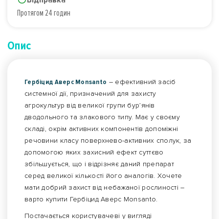
Протягом 24 годин
Опис
Гербіцид Аверс Monsanto
– ефективний засіб
системної дії, призначений для захисту
агрокультур від великої групи бур’янів
дводольного та злакового типу. Має у своєму
складі, окрім активних компонентів допоміжні
речовини класу поверхнево-активних сполук, за
допомогою яких захисний ефект суттєво
збільшується, що і відрізняє даний препарат
серед великої кількості його аналогів. Хочете
мати добрий захист від небажаної рослиності –
варто купити Гербіцид Аверс Monsanto.
Постачається користувачеві у вигляді