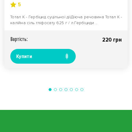
5
Тотал К - Гербіцид суцільної діїДіюча речовина Тотал К -
калійна сіль гліфосату 625 г / л.Гербіциди ..
Вартiсть:
220 грн
Купити