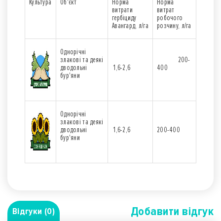
Культура
Об'єкт
Норма
Норма
витрати
витрат
гербіциду
робочого
Авангард, л/га
розчину, л/га
Однорічні
злакові та деякі
200-
дводольні
1,6-2,6
400
бур'яни
Однорічні
злакові та деякі
дводольні
1,6-2,6
200-400
бур'яни
Добавити вiдгук
Відгуки (0)