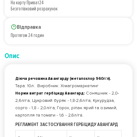
На карту Приват24
Безготівковий розрахунок
Відправка
Протягом 24 годин
Опис
Діюча речовина Авангарду (металохлор 960г/л).
Тара: 10л. Виробник: Хімагромаркетинг
Норми витрат гербіциду Авангард:
Соняшник - 2,0-
2,6л/га; Цукровий буряк - 1,8-2,6л/га; Кукурудза,
сорго - 1,8 - 2,0л/га; Горох, ріпак ярий та озимий,
картопля та томати - 1,6 - 2,6л/га.
РЕГЛАМЕНТ ЗАСТОСУВАННЯ ГЕРБІЦИДУ АВАНГАРД