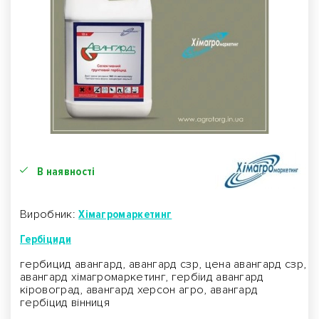
В наявності
Виробник:
Хімагромаркетинг
Гербіциди
гербицид авангард, авангард сзр, цена авангард сзр,
авангард хімагромаркетинг, гербіид авангард
кіровоград, авангард херсон агро, авангард
гербіцид вінниця