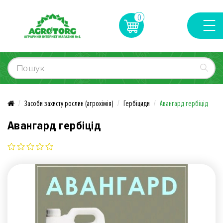
0
Засоби захисту рослин (агрохімія)
Гербіциди
Авангард гербіцід
Авангард гербіцід