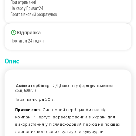
При отриманні
На карту Приват24
Безготівковий розрахунок
Відправка
Протягом 24 годин
Опис
Амінка гербіцид
- 2,4 Д кислота у формі демітіламінної
солі, 600г / л.
Тара: каністра 20 л.
Призначення:
Системний гербіцид Амінка від
компанії "Нертус" зареєстрований в Україні для
використання у післявсходовий період на посівах
зернових колосових культур та кукурудзи.