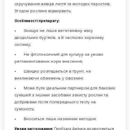
скручування живців листя та молодих паростків.
Згодом рослини відмирають.
Особливості препарату:
•
Знищує не лише вегетативну масу
дводольних бур'янів, а й частково кореневу
систему;
•
Не фітотоксичний для культур за умови
регламентованих норм внесення;
•
Швидко розпадається в ґрунті, не
викликаючи обмежень у сівозміні;
•
Може бути ідеальним партнером для бакових
сумішей з іншими засобами захисту рослин та
добривами після попереднього тесту на
сумісність;
•
Вноситься лише наземним методом.
Умови застосування:
Гербіцид Амінка дозволяється