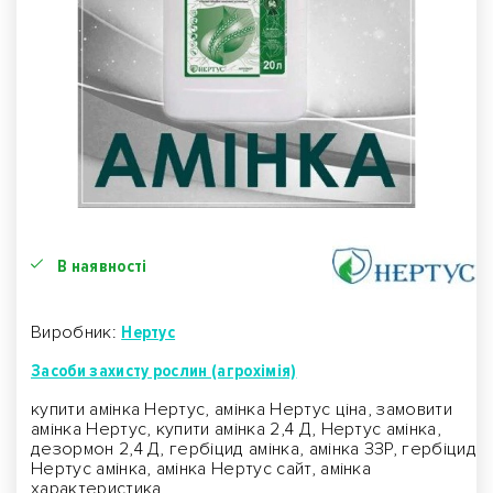
В наявності
Виробник:
Нертус
Засоби захисту рослин (агрохімія)
купити амінка Нертус, амінка Нертус ціна, замовити
амінка Нертус, купити амінка 2,4 Д, Нертус амінка,
дезормон 2,4 Д, гербіцид амінка, амінка ЗЗР, гербіцид
Нертус амінка, амінка Нертус сайт, амінка
характеристика