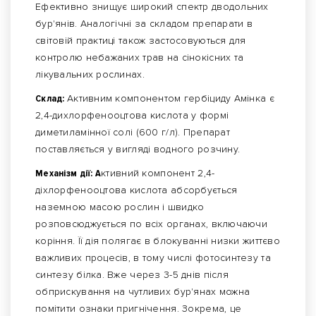
Ефективно знищує широкий спектр дводольних
бур'янів. Аналогічні за складом препарати в
світовій практиці також застосовуються для
контролю небажаних трав на сінокісних та
лікувальних рослинах.
Склад:
Активним компонентом гербіциду Амінка є
2,4-дихлорфенооцтова кислота у формі
диметиламінної солі (600 г/л). Препарат
поставляється у вигляді водного розчину.
Механізм дії: А
ктивний компонент 2,4-
діхлорфенооцтова кислота абсорбується
наземною масою рослин і швидко
розповсюджується по всіх органах, включаючи
коріння. Її дія полягає в блокуванні низки життєво
важливих процесів, в тому числі фотосинтезу та
синтезу білка. Вже через 3-5 днів після
обприскування на чутливих бур'янах можна
помітити ознаки пригнічення. Зокрема, це