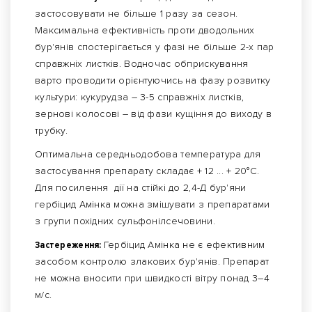
застосовувати не більше 1 разу за сезон.
Максимальна ефективність проти дводольних
бур'янів спостерігається у фазі не більше 2-х пар
справжніх листків. Водночас обприскування
варто проводити орієнтуючись на фазу розвитку
культури: кукурудза – 3-5 справжніх листків,
зернові колосові – від фази кущіння до виходу в
трубку.
Оптимальна середньодобова температура для
застосування препарату складає + 12 ... + 20°С.
Для посилення дії на стійкі до 2,4-Д бур'яни
гербіцид Амінка можна змішувати з препаратами
з групи похідних сульфонілсечовини.
Застереження:
Гербіцид Амінка не є ефективним
засобом контролю злакових бур'янів. Препарат
не можна вносити при швидкості вітру понад 3–4
м/с.