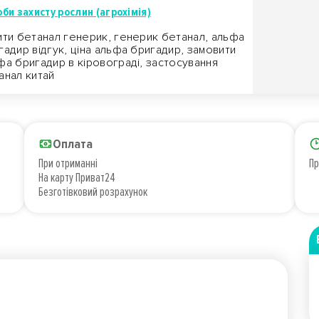
би захисту рослин (агрохімія)
ити бетанал генерик, генерик бетанал, альфа
гадир відгук, ціна альфа бригадир, замовити
фа бригадир в кіровограді, застосування
анал китай
Оплата
При отриманні
Пр
На карту Приват24
Безготівковий розрахунок