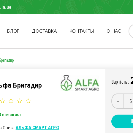
.in.ua
БЛОГ
ДОСТАВКА
КОНТАКТЫ
О НАС
Бригадир
Вартiсть:
ьфа Бригадир
-
В наявності
Ш
обник:
АЛЬФА СМАРТ АГРО