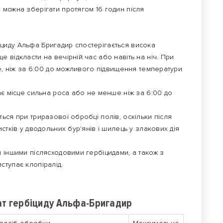
 можна зберігати протягом 16 годин після
циду Альфа Бригадир спостерігається висока
 відкласти на вечірній час або навіть на ніч. При
ше, ніж за 6:00 до можливого підвищення температури
ає місце сильна роса або не менше ніж за 6:00 до
ься при триразової обробці полів, оскільки після
стків у дводольних бур'янів і шилець у злакових дія
 іншими післясходовими гербіцидами, а також з
ступає клопіралід.
рат гербіциду Альфа-Бригадир