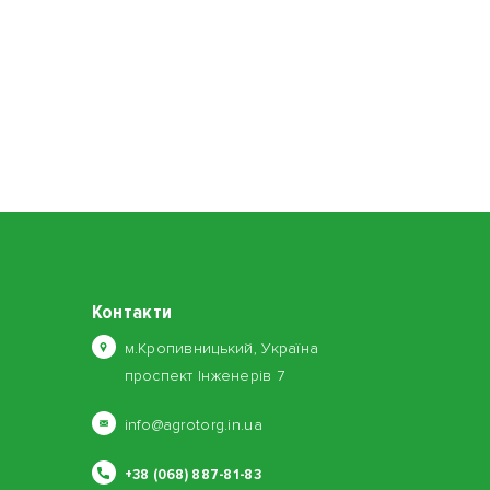
Контакти
м.Кропивницький, Україна
проспект Інженерів 7
info@agrotorg.in.ua
+38 (068) 887-81-83