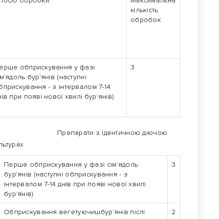
посіб обробки
Максимальна
кількість
обробок
ерше обприскування у фазі
3
ім'ядоль бур'янів (наступні
бприскування - з інтервалом 7-14
нів при появі нової хвилі бур'янів)
дентичною діючою
льтурах
Перше обприскування у фазі сім'ядоль
3
бур'янів (наступні обприскування - з
інтервалом 7-14 днів при появі нової хвилі
бур'янів)
Обприскування вегетуючишбур'янів післі
2