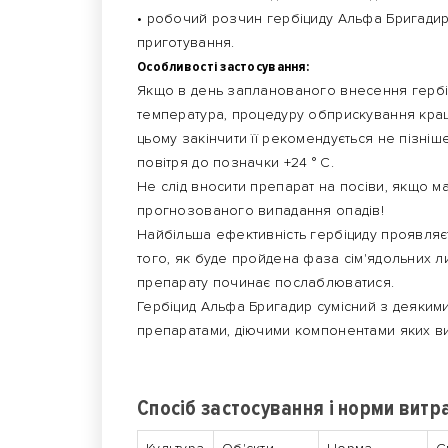
• робочий розчин гербіциду Альфа Бригадир
приготування.
Особливості застосування:
Якщо в день запланованого внесення гербі
температура, процедуру обприскування краще
цьому закінчити її рекомендується не пізні
повітря до позначки +24 ° C.
Не слід вносити препарат на посіви, якщо м
прогнозованого випадання опадів!
Найбільша ефективність гербіциду проявляєт
того, як буде пройдена фаза сім'ядольних ли
препарату починає послаблюватися.
Гербіцид Альфа Бригадир сумісний з деякими
препаратами, діючими компонентами яких ви
Спосіб застосування і норми вит