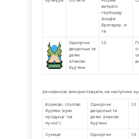
Культура
Об'єкти
Норма
С
витрати
гербіциду
Альфа-
Бригадир, л/
га
Однорічні
1,0
П
дводольні та
с
деякі
о
злакові
д
бур'яни
Препарати з і
речовиною використовують на наступних ку
Кормові, столові
Однорічні
1,0
буряки (крім
дводольні та
продукції "на
деякі злакові
пучок")
бур'яни
Суниця
Однорічні
1,0