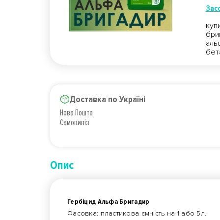
Засо
куп
бри
аль
бет
Доставка по Україні
Нова Пошта
Самовивіз
Опис
Гербіцид Альфа Бригадир
Фасовка: пластикова ємність на 1 або 5л.