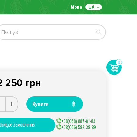
Мова
UA
0
2 250 грн
+
Купити
+38(068) 887-81-83
видке замовлення
+38(066) 582-38-89