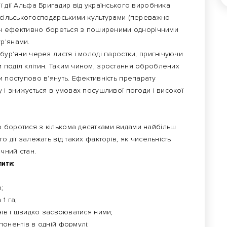
 дії Альфа Бригадир від українського виробника
з сільськогосподарськими культурами (переважно
 Він ефективно бореться з поширеними однорічними
р'янами.
бур'яни через листя і молоді паростки, пригнічуючи
 поділ клітин. Таким чином, зростання оброблених
и поступово в'януть. Ефективність препарату
 і знижується в умовах посушливої ​​погоди і високої
 боротися з кількома десятками видами найбільш
 дії залежать від таких факторів, як чисельність
ічний стан.
лити:
;
1 га;
нів і швидко засвоюватися ними;
понентів в одній формулі;