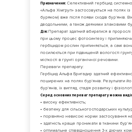
Призначення:
Селективний гербіцид системної
«Альфа Хімгруп» застосовується на полях і
буряком) вже після появи сходів бур'янів.
дводольними, а також деякими злаковими бу
Дія:
Препарат здатний вбиратися в пророслі 
при цьому процес фотосинтезу і припиняючи
гербіцидом рослин припиняється, а самі вон
посилюється при підвищеній вологості грунту
місткості в грунті органічної речовини.
Переваги препарату:
Гербіцид Альфа Бригадир здатний ефективно
поширених на полях бур'янів. Результати його
бур'янів, їх вигляд, стадія розвитку і фізіолог
Серед основних переваг препарату можна виді
• високу ефективність;
• безпеку для сільськогосподарських культур
• порівняно невисокі норми застосування на 
• здатність краще проникати в тканини бур'я
• оптимальне співвідношення 3-х діючих ком