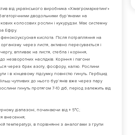
Актив від українського виробника «Хімагромаркетинг»
багаторічними дводольними бур'янами на
акових колосових рослин і кукурудзи. Має системну
а Ефіру.
феноксіуксусная кислота. Після потрапляння на
організму через листя, активно пересувається і
ергу, впливає на листя, стебла і коріння,
до незворотних наслідків. Коріння і пагони
ться через брак азоту, фосфору, калію. Рослини
ти і в кінцевому підсумку повністю гинуть. Гербіцид
більш чутливих до нього бур'янів вже через пару
ослини гинуть протягом 7-10 діб, період залежить від
ному діапазоні, починаючи від + 5°С;
ля внесення;
кій температурі, в порівнянні з аналогами з групи