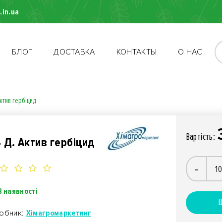
.in.ua
БЛОГ
ДОСТАВКА
КОНТАКТЫ
О НАС
Актив гербіцид
Вартiсть:
4 Д. Актив гербіцид
-
В наявності
Ш
обник:
Хімагромаркетинг