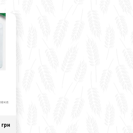
овка:
а
ні..
 грн