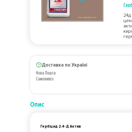
Гер
24д 
цен
акт
кир
гер
Доставка по Україні
Нова Пошта
Самовивіз
Опис
Гербіцид 2.4-Д Актив