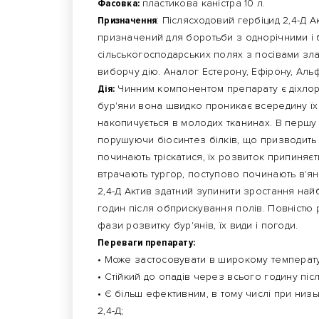
Фасовка:
пластикова каністра 10 л.
Призначення
: Післясходовий гербіцид 2,4-Д 
призначений для боротьби з однорічними і 
сільськогосподарських полях з посівами зл
виборчу дію. Аналог Естерону, Ефірону, Альф
Дія:
Чинним компонентом препарату є діхлор
бур'яни вона швидко проникає всередину їх 
накопичується в молодих тканинах. В першу ч
порушуючи біосинтез білків, що призводить 
починають тріскатися, їх розвиток припиняє
втрачають тургор, поступово починають в'яну
2,4-Д Актив здатний зупинити зростання най
годин після обприскування полів. Повністю р
фази розвитку бур'янів, їх види і погоди.
Переваги препарату:
• Може застосовувати в широкому температур
• Стійкий до опадів через всього годину піс
• Є більш ефективним, в тому числі при низь
2,4-Д;