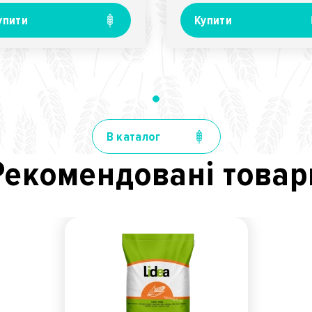
упити
Купити
В каталог
Рекомендованi товар