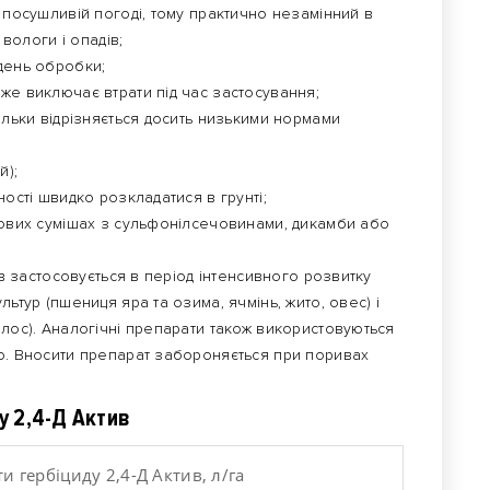
и посушливій погоді, тому практично незамінний в
 вологи і опадів;
 день обробки;
же виключає втрати під час застосування;
кільки відрізняється досить низькими нормами
й);
ності швидко розкладатися в грунті;
акових сумішах з сульфонілсечовинами, дикамби або
в застосовується в період інтенсивного розвитку
льтур (пшениця яра та озима, ячмінь, жито, овес) і
илос). Аналогічні препарати також використовуються
го. Вносити препарат забороняється при поривах
у 2,4-Д Актив
и гербіциду 2,4-Д Актив, л/га