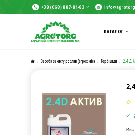
+38 (068) 887-81-83
info@agrotorg
КАТАЛОГ
Засоби захисту рослин (агрохімія)
Гербіциди
2,4 Д. 
2,
Вир