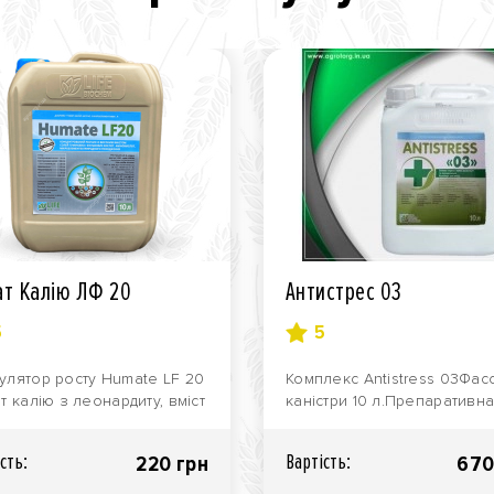
ат Калію ЛФ 20
Антистрес 03
5
5
улятор росту Humate LF 20
Комплекс Antistress 03Фас
ат калію з леонардиту, вміст
каністри 10 л.Препаративн
енше 20%!) Тара..
форма: рідкий
концентрат.Виробник: компа
сть:
Вартiсть:
220 грн
670