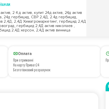
біциди
актив, 2 4 д актив, купит 24д актив, 24д актив
а, 24д гербицид, СВР 2,4Д, 2.4д гербицид,
ив 2,4Д, 2,4Д Химагромаркетинг, гербицид 2,4Д
овоград, гербицид 2,4Д актив николаев ,
бицид 2,4Д херсон, 2,4Д актив винница
Оплата
При отриманні
Пр
На карту Приват24
Безготівковий розрахунок