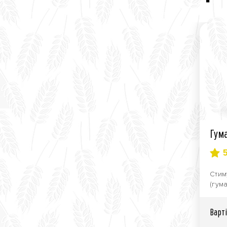
Гум
Стим
(гум
не м
Вартi