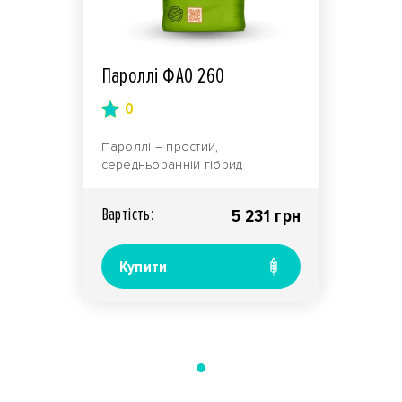
Пароллі ФАО 260
0
Пароллі – простий,
середньоранній гібрид
кукурудзи, призначений для
отримання сировини для
Вартiсть:
5 231 грн
харчової ..
Купити