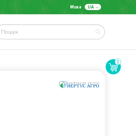
Мова
UA
0