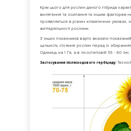
Крім цього для рослин даного гібрида харак
вилягання та осипання та іншим факторам не
проявляється в різних кліматичних умовах, н
життєдіяльності рослини.
З інших показників варто вказати показаний р
щільність стояння рослин перед їх збиранням
Одиниць на 1 Га, а в лісостеповій 55 - 60 тис. 
Застосування післясходового гербіциду:
Технол