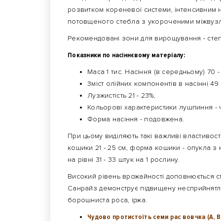
розвитком кореневої системи, інтенсивним 
потовщеного стебла з укороченими міжвуз
Рекомендовані зони для вирощування - степо
Показники по насіннєвому матеріалу:
Маса 1 тис. Насіння (в середньому) 70 - 
Зміст олійних компонентів в насінні 49 
Лузжистість 21 - 23%;
Кольорові характеристики лушпиння -
Форма насіння - подовжена.
При цьому виділяють такі важливі властивості
кошики 21 - 25 см, форма кошики - опукла з
на рівні 31 - 33 штук на 1 рослину.
Високий рівень врожайності доповнюється ст
Санрайз демонструє підвищену несприйнятли
борошниста роса, іржа.
Чудово протистоїть семи рас вовчка (А, В, С,