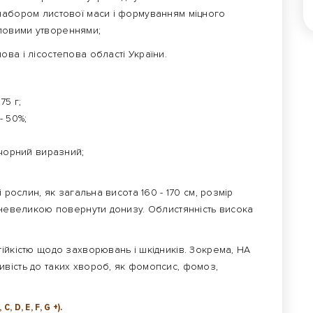
набором листової маси і формуванням міцного
ловими утвореннями;
ва і лісостепова області України.
75 г;
- 50%;
 чорний виразний;
 рослин, як загальна висота 160 - 170 см, розмір
 невеликою повернути донизу. Облистянність висока
ійкістю щодо захворювань і шкідників. Зокрема, НА
вість до таких хвороб, як фомопсис, фомоз,
 D, E, F, G +).