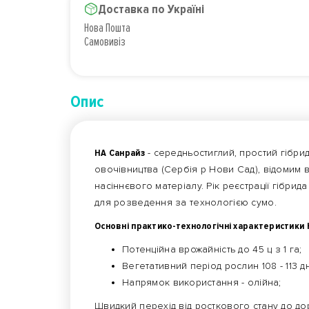
Доставка по Україні
Нова Пошта
Самовивіз
Опис
НА Санрайз
- середньостиглий, простий гібрид
овочівництва (Сербія р Нови Сад), відомим 
насіннєвого матеріалу. Рік реєстрації гібрид
для розведення за технологією сумо.
Основні практико-технологічні характеристики 
Потенційна врожайність до 45 ц з 1 га;
Вегетативний період рослин 108 - 113 дн
Напрямок використання - олійна;
Швидкий перехід від росткового стану до д