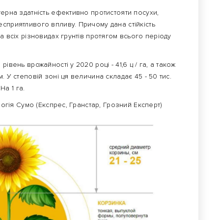
терна здатність ефективно протистояти посухи,
сприятливого впливу. Причому дана стійкість
а всіх різновидах грунтів протягом всього періоду
івень врожайності у 2020 році - 41,6 ц / га, а також
. У степовій зоні ця величина складає 45 - 50 тис.
На 1 га.
огія Сумо (Експрес, Гранстар, Грозний Експерт)