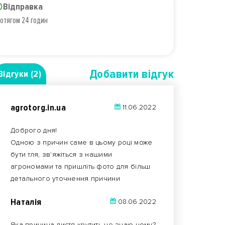
Відправка
отягом 24 годин
Добавити вiдгук
Відгуки (2)
agrotorg.in.ua
11.06.2022
Доброго дня!
Одною з причин саме в цьому році може
бути тля, зв'яжіться з нашими
агрономами та пришліть фото для більш
детального уточнення причини
Наталія
08.06.2022
Яка причина листя крутить не знаю чому?