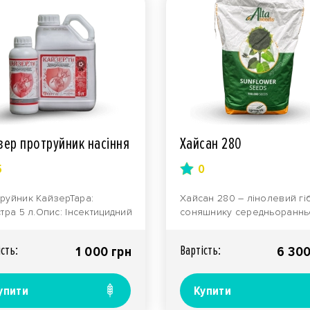
зер протруйник насіння
Хайсан 280
5
0
руйник КайзерТара:
Хайсан 280 – лінолевий гі
стра 5 л.Опис: Інсектицидний
соняшнику середньораннь
руйник Кайзер від компанії
групи стиглості,
ріус" за..
рекомендований до
iсть:
Вартiсть:
1 000 грн
6 300
вирощуван..
упити
Купити