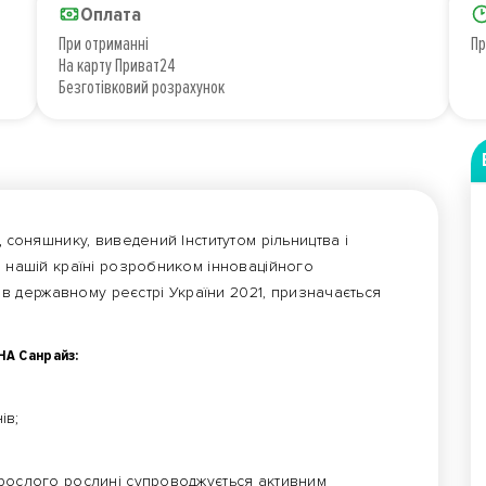
Оплата
При отриманні
Пр
На карту Приват24
Безготівковий розрахунок
 соняшнику, виведений Інститутом рільництва і
в нашій країні розробником інноваційного
а в державному реєстрі України 2021, призначається
НА Санрайз:
ів;
орослого рослині супроводжується активним