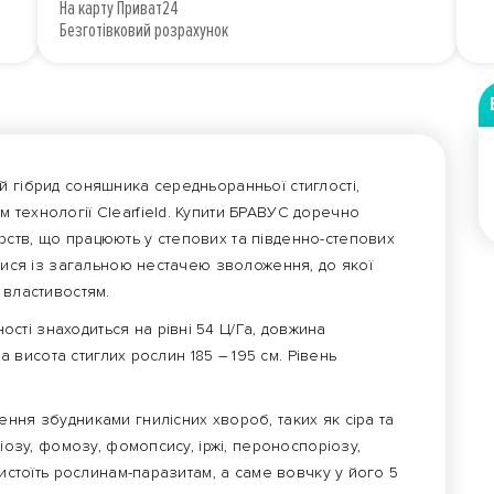
На карту Приват24
Безготівковий розрахунок
й гібрид соняшника середньоранньої стиглості,
 технології Clearfield. Купити БРАВУС доречно
ств, що працюють у степових та південно-степових
атися із загальною нестачею зволоження, до якої
о властивостям.
ті знаходиться на рівні 54 Ц/Га, довжина
на висота стиглих рослин 185 – 195 см. Рівень
ння збудниками гнилісних хвороб, таких як сіра та
ріозу, фомозу, фомопсису, іржі, пероноспоріозу,
тистоїть рослинам-паразитам, а саме вовчку у його 5