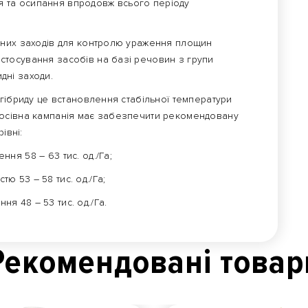
ння та осипання впродовж всього періоду
дних заходів для контролю ураження площин
тосування засобів на базі речовин з групи
идні заходи.
гібриду це встановлення стабільної температури
осівна кампанія має забезпечити рекомендовану
івні:
ння 58 – 63 тис. од./Га;
ю 53 – 58 тис. од./Га;
ня 48 – 53 тис. од./Га.
Рекомендованi товар