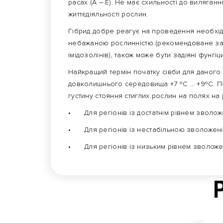
расах (А – Е). Не має схильності до виляга
життєдіяльності рослин.
Гібрид добре реагує на проведення необхі
небажаною рослинністю (рекомендоване зас
імідозолінів), також може бути задіяні фунгіц
Найкращий термін початку сівби для даного 
довколишнього середовища +7 ºС … +9ºС. П
густину стояння стиглих рослин на полях на р
•
Для регіонів із достатнім рівнем зволоже
•
Для регіонів із нестабільною зволоженіст
•
Для регіонів із низьким рівнем зволожен