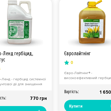
о-Ленд гербіцид,
Євролайтнінг
тус
0
5
Євро-Лайтнінг® -
високоефективний гербіц
-Ленд - гербіцид системної
розробки всесвітньовідом
рунтової дії для знищення
концерну BASF, призначен
річних двудольних та
Вартiсть:
1 650
дл..
ових бур'я..
сть:
770 грн
Купити