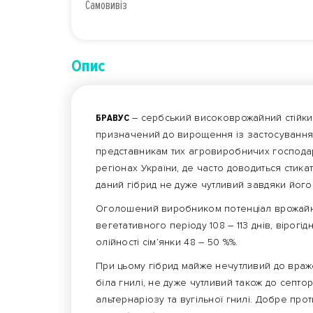
Самовивіз
Опис
БРАВУС
– сербський високоврожайний стійки
призначений до вирощення із застосуванням
представникам тих агровиробничих господар
регіонах України, де часто доводиться стик
даний гібрид не дуже чутливий завдяки йог
Оголошений виробником потенціал врожайнос
вегетативного періоду 108 – 113 днів, вірогід
олійності сім’янки 48 – 50 %%.
При цьому гібрид майже нечутливий до враже
біла гнилі, не дуже чутливий також до септо
альтернаріозу та вугільної гнилі. Добре про