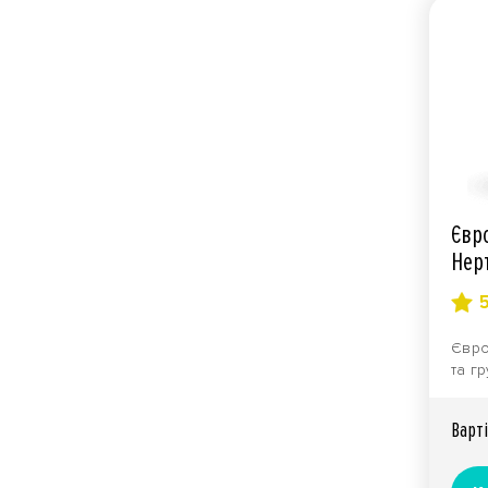
Євр
Нер
Євро
та г
одно
злак
Вартi