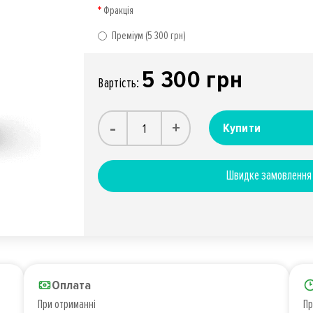
Фракція
Преміум (5 300 грн)
5 300 грн
Вартiсть:
-
+
Купити
Швидке замовлення
Оплата
При отриманні
Пр