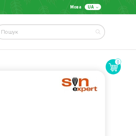
Мова
UA
0