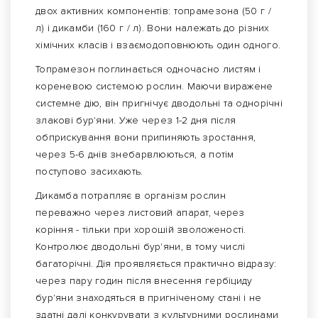
двох активних компонентів: топрамезона (50 г /
л) і дикамби (160 г / л). Вони належать до різних
хімічних класів і взаємодоповнюють один одного.
Топрамезон поглинається одночасно листям і
кореневою системою рослин. Маючи виражене
системне дію, він пригнічує дводольні та однорічні
злакові бур'яни. Уже через 1-2 дня після
обприскування вони припиняють зростання,
через 5-6 днів знебарвлюються, а потім
поступово засихають.
Дикамба потрапляє в організм рослин
переважно через листовий апарат, через
коріння - тільки при хорошій зволоженості.
Контролює дводольні бур'яни, в тому числі
багаторічні. Дія проявляється практично відразу:
через пару годин після внесення гербіциду
бур'яни знаходяться в пригніченому стані і не
здатні далі конкурувати з культурними рослинами