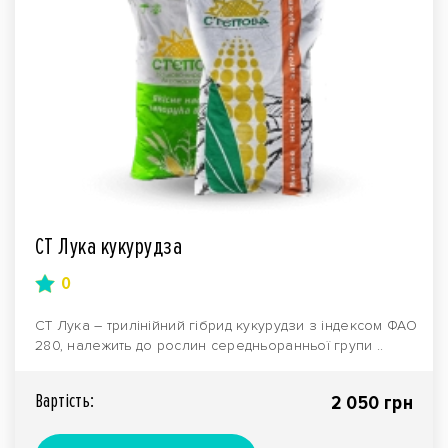
СТ Лука кукурудза
0
СТ Лука – трилінійний гібрид кукурудзи з індексом ФАО
280, належить до рослин середньоранньої групи ..
Вартiсть:
2 050 грн