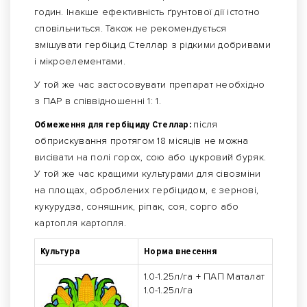
годин. Інакше ефективність ґрунтової дії істотно
сповільниться. Також не рекомендується
змішувати гербіцид Стеллар з рідкими добривами
і мікроелементами.
У той же час застосовувати препарат необхідно
з ПАР в співвідношенні 1: 1.
Обмеження для гербіциду Стеллар:
після
обприскування протягом 18 місяців не можна
висівати на полі горох, сою або цукровий буряк.
У той же час кращими культурами для сівозміни
на площах, оброблених гербіцидом, є зернові,
кукурудза, соняшник, ріпак, соя, сорго або
картопля картопля.
Культура
Норма внесення
1.0-1.25л/га + ПАП Маталат
1.0-1.25л/га