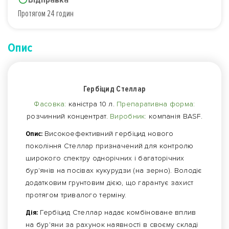
Протягом 24 годин
Опис
Гербіцид Стеллар
Фасовка:
каністра 10 л.
Препаративна форма:
розчинний концентрат.
Виробник:
компанія BASF.
Опис:
Високоефективний гербіцид нового
покоління Стеллар призначений для контролю
широкого спектру однорічних і багаторічних
бур'янів на посівах кукурудзи (на зерно). Володіє
додатковим грунтовим дією, що гарантує захист
протягом тривалого терміну.
Дія:
Гербіцид Стеллар надає комбіноване вплив
на бур'яни за рахунок наявності в своєму складі