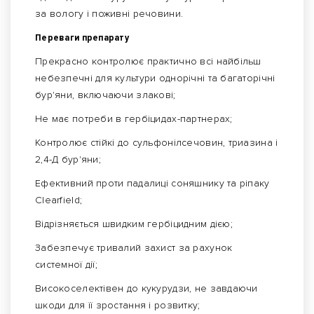
за вологу і поживні речовини.
Переваги препарату
Прекрасно контролює практично всі найбільш
небезпечні для культури однорічні та багаторічні
бур'яни, включаючи злакові;
Не має потреби в гербіцидах-партнерах;
Контролює стійкі до сульфонілсечовин, триазина і
2,4-Д бур'яни;
Ефективний проти падалиці соняшнику та ріпаку
Clearfield;
Відрізняється швидким гербіцидним дією;
Забезпечує тривалий захист за рахунок
системної дії;
Високоселектівен до кукурудзи, не завдаючи
шкоди для її зростання і розвитку;