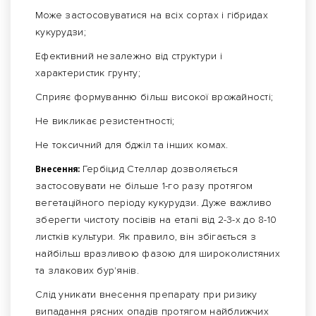
Може застосовуватися на всіх сортах і гібридах
кукурудзи;
Ефективний незалежно від структури і
характеристик грунту;
Сприяє формуванню більш високої врожайності;
Не викликає резистентності;
Не токсичний для бджіл та інших комах.
Внесення:
Гербіцид Стеллар дозволяється
застосовувати не більше 1-го разу протягом
вегетаційного періоду кукурудзи. Дуже важливо
зберегти чистоту посівів на етапі від 2-3-х до 8-10
листків культури. Як правило, він збігається з
найбільш вразливою фазою для широколистяних
та злакових бур'янів.
Слід уникати внесення препарату при ризику
випадання рясних опадів протягом найближчих