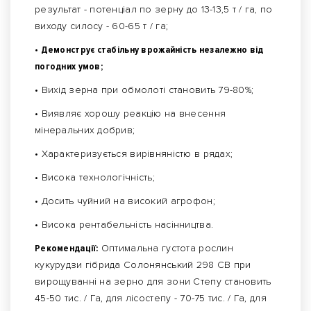
результат - потенціал по зерну до 13-13,5 т / га, по
виходу силосу - 60-65 т / га;
• Демонструє стабільну врожайність незалежно від
погодних умов;
• Вихід зерна при обмолоті становить 79-80%;
• Виявляє хорошу реакцію на внесення
мінеральних добрив;
• Характеризується вирівняністю в рядах;
• Висока технологічність;
• Досить чуйний на високий агрофон;
• Висока рентабельність насінництва.
Рекомендації:
Оптимальна густота рослин
кукурудзи гібрида Солонянський 298 СВ при
вирощуванні на зерно для зони Степу становить
45-50 тис. / Га, для лісостепу - 70-75 тис. / Га, для