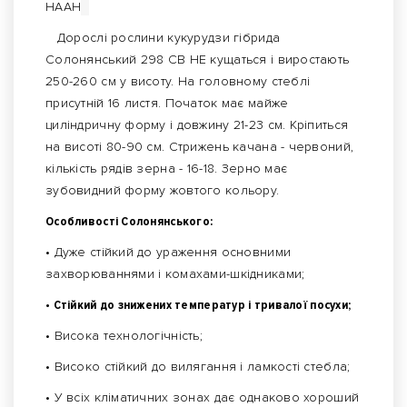
НААН
Дорослі рослини кукурудзи гібрида
Солонянський 298 СВ НЕ кущаться і виростають
250-260 см у висоту. На головному стеблі
присутній 16 листя. Початок має майже
циліндричну форму і довжину 21-23 см. Кріпиться
на висоті 80-90 см. Стрижень качана - червоний,
кількість рядів зерна - 16-18. Зерно має
зубовидний форму жовтого кольору.
Особливості Солонянського:
• Дуже стійкий до ураження основними
захворюваннями і комахами-шкідниками;
• Стійкий до знижених температур і тривалої посухи;
• Висока технологічність;
• Високо стійкий до вилягання і ламкості стебла;
• У всіх кліматичних зонах дає однаково хороший