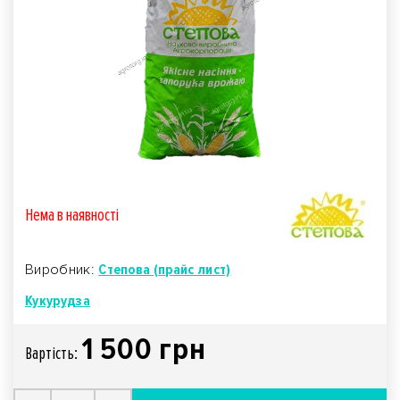
Нема в наявностi
Виробник:
Степова (прайс лист)
Кукурудза
1 500 грн
Вартiсть: