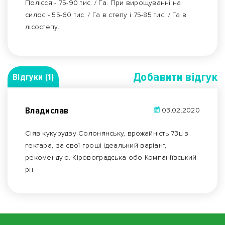
Полісся - 75-90 тис. / Га. При вирощуванні на
силос - 55-60 тис. / Га в степу і 75-85 тис. / Га в
лісостепу.
Добавити вiдгук
Відгуки (1)
Владислав
03.02.2020
Сіяв кукурудзу Солонянську, врожайність 73ц з
гектара, за свої гроші ідеальний варіант,
рекомендую. Кіровоградська обо Компаніївський
рн