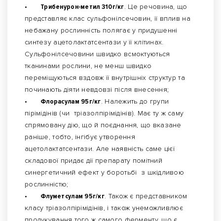
•
Трибенурон-метил 310г/кг
. Це речовина, що
представляє клас сульфонілсечовин, її вплив на
небажану рослинність полягає у придушенні
синтезу ацетолактатсентази у її клітинах.
Сульфонілсечовини швидко всмоктуються
тканинами рослини, не менш швидко
переміщуються вздовж її внутрішніх структур та
починають діяти невдовзі після внесення;
•
Флорасулам 95г/кг
. Належить до групи
пірімідінів (чи тріазолпірімідінів). Має ту ж саму
спрямовану дію, що й поєднання, що вказане
раніше, тобто, інгібує утворення
ацетолактатсентази. Але наявність саме цієї
складової придає дії препарату помітний
синергетичний ефект у боротьбі з шкідливою
рослинністю;
•
Флуметсулам 95г/кг
. Також є представником
класу тріазолпірімідінів, і також унеможливлює
продукування того ж самого ферменту, що є