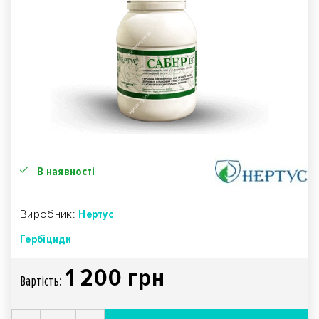
В наявності
Виробник:
Нертус
Гербіциди
1 200 грн
Вартiсть: