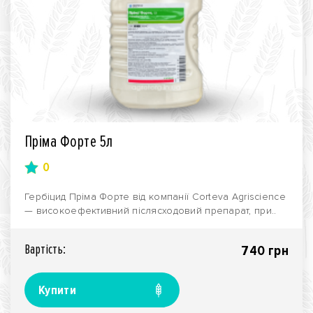
Пріма Форте 5л
0
Гербіцид Пріма Форте від компанії Corteva Agriscience
— високоефективний післясходовий препарат, при..
Вартiсть:
740 грн
Купити