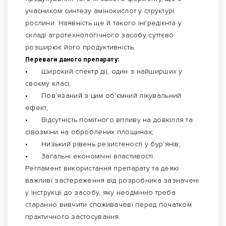
учасником синтезу амінокислот у структурі
рослини. Наявність ще й такого інгредієнта у
складі агротехнологічного засобу суттєво
розширює його продуктивність.
Переваги даного препарату:
•
Широкий спектр дії, один з найширших у
своєму класі;
•
Пов’язаний з цим об’ємний лікувальний
ефект;
•
Відсутність помітного впливу на довкілля та
сівозміни на оброблених площинах;
•
Низький рівень резистеності у бур’янів;
•
Загальні економічні властивості.
Регламент використання препарату та деякі
важливі застереження від розробника зазначені
у інструкції до засобу, яку неодмінно треба
старанно вивчити споживачеві перед початком
практичного застосування.