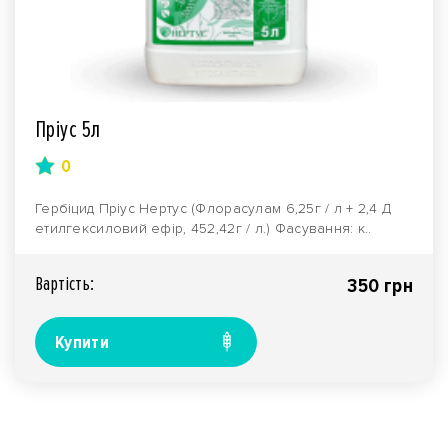
Пріус 5л
0
Гербіцид Пріус Нертус (Флорасулам 6,25г / л + 2,4 Д
етилгексиловий ефір, 452,42г / л.) Фасування: к..
Вартiсть:
350 грн
Купити