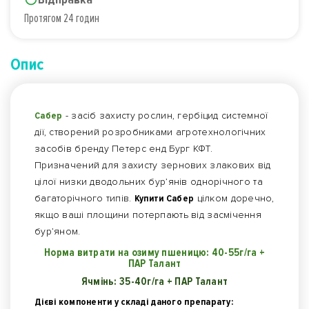
Протягом 24 годин
Опис
Сабер
- засіб захисту рослин, гербіцид системної
дії, створений розробниками агротехнологічних
засобів бренду Петерс енд Бург КФТ.
Призначений для захисту зернових злакових від
цілої низки дводольних бур’янів однорічного та
багаторічного типів.
Купити Сабер
цілком доречно,
якщо ваші площини потерпають від засмічення
бур’яном.
Норма витрати на озиму пшеницю: 40-55г/га +
ПАР
Талант
Ячмінь: 35-40
г/га + ПАР Талант
Дієві компоненти у складі даного препарату: