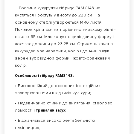
Рослини кукурудзи гібрида РАМ 8143 не
кустяться і ростуть у висоту до 220 см. На
основному стеблі утворюється 14-16 листя.
Початок кріпиться на порівняно низькому рівні -
всього 65 см. Має конусно-циліндричну форму і
досягає довжини до 23-25 ​​см. Стрижень качана
кукурудзи має червоний, колір і до 14-18 рядів
зерен зубовидной форми і жовто-оранжевий
колір.
Особливості гібриду РАМ8143:
• Високостійкий до основних інфекційних
захворюваннями шкідників культури;
• Надзвичайно стійкий до вилягання, стеблової
ламкості і
тривалим засух;
• Відрізняється високо рентабельністю
насінництва;