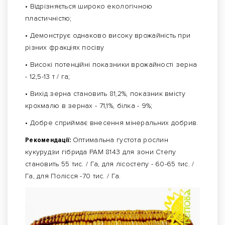
• Відрізняється широко екологічною
пластичністю;
• Демонструє однаково високу врожайність при
різних фракціях посіву
• Високі потенційні показники врожайності зерна
- 12,5-13 т / га;
• Вихід зерна становить 81,2%, показник вмісту
крохмалю в зернах - 71,1%, білка - 9%;
• Добре сприймає внесення мінеральних добрив.
Рекомендації:
Оптимальна густота рослин
кукурудзи гібрида РАМ 8143 для зони Степу
становить 55 тис. / Га, для лісостепу - 60-65 тис. /
Га, для Полісся -70 тис. / Га.