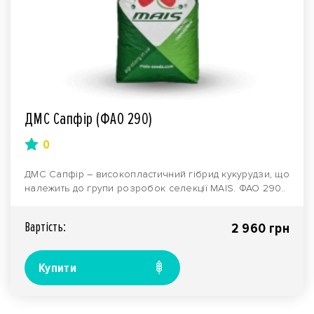
ДМС Сапфір (ФАО 290)
0
ДМС Сапфір – високопластичний гібрид кукурудзи, що
належить до групи розробок селекції MAIS. ФАО 290..
Вартiсть:
2 960 грн
Купити