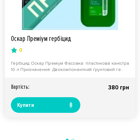
Оскар Преміум гербіцид
0
Гербіцид Оскар Преміум Фасовка: пластикова каністра
10 л Призначення: Двокомпонентний грунтовий ге..
Вартiсть:
380 грн
Купити