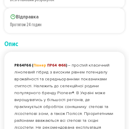
Відправка
Протягом 24 годин
Опис
PR64F66 (
Піонер
ПР64 Ф66
)
– простий класичний
лінолевий гібрид з високим рівнем потенціалу
врожайності та середньоранніми показниками
стиглості. Належить до селекційної родини
популярного бренду Pioneer®. В Україні може
вирощуватись у більшості регіонів, де
практикується обробіток соняшнику: степові та
лісостепові зони, а також Полісся. Пріоритетними
районами вважаються всі степові та східні
лісостепи. Не рекомендована експлуатація