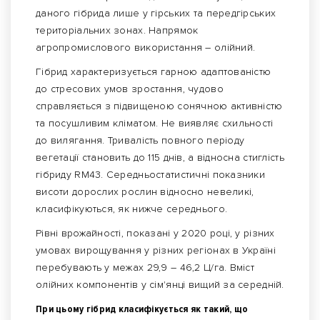
даного гібрида лише у гірських та передгірських
територіальних зонах. Напрямок
агропромислового використання – олійний.
Гібрид характеризується гарною адаптованістю
до стресових умов зростання, чудово
справляється з підвищеною сонячною активністю
та посушливим кліматом. Не виявляє схильності
до вилягання. Тривалість повного періоду
вегетації становить до 115 днів, а відносна стиглість
гібриду RM43. Середньостатистичні показники
висоти дорослих рослин відносно невеликі,
класифікуються, як нижче середнього.
Рівні врожайності, показані у 2020 році, у різних
умовах вирощування у різних регіонах в Україні
перебувають у межах 29,9 – 46,2 Ц/га. Вміст
олійних компонентів у сім'янці вищий за середній.
При цьому гібрид класифікується як такий, що