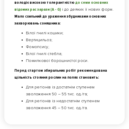
володіє високою толерантністю
до семи основних
відомих рас зарази (А - G)
і до деяких її нових форм.
Мало схильний до ураження збудниками основних
захворювань соняшника:
Білої гнилі кошики;
Вертицильоз;
Фомопсису;
Білої гнилі стебла;
Помилкової борошнистої роси.
Перед стартом збиральних робіт рекомендована
щільність стояння рослин на полях становить:
Для регіонів із достатнім ступенем
зволоження 50 – 55 тис. од./га;
Для регіонів із недостатнім ступенем
зволоження 45 – 50 тис. од./га.