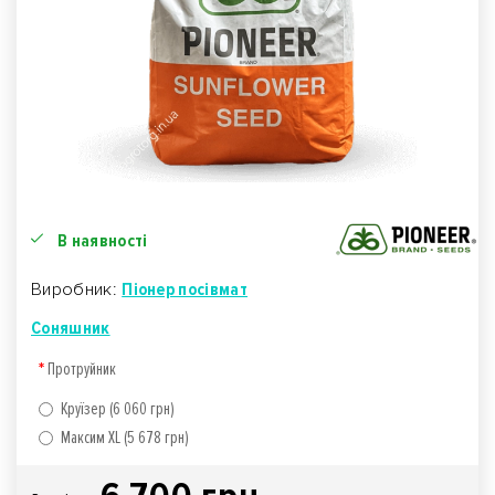
В наявності
Виробник:
Піонер посівмат
Соняшник
Протруйник
Круїзер (6 060 грн)
Максим XL (5 678 грн)