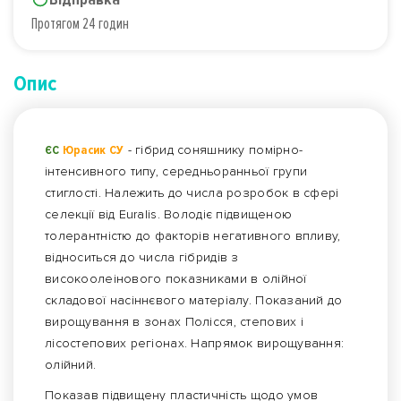
Протягом 24 годин
Опис
ЄС
Юрасик СУ
- гібрид соняшнику помірно-
інтенсивного типу, середньоранньої групи
стиглості. Належить до числа розробок в сфері
селекції від Euralis. Володіє підвищеною
толерантністю до факторів негативного впливу,
відноситься до числа гібридів з
високоолеінового показниками в олійної
складової насіннєвого матеріалу. Показаний до
вирощування в зонах Полісся, степових і
лісостепових регіонах. Напрямок вирощування:
олійний.
Показав підвищену пластичність щодо умов