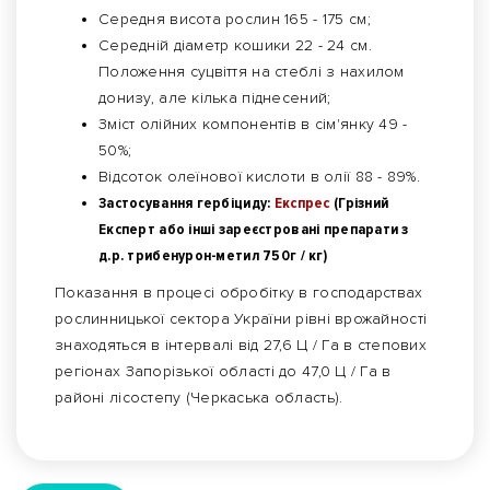
Середня висота рослин 165 - 175 см;
Середній діаметр кошики 22 - 24 см.
Положення суцвіття на стеблі з нахилом
донизу, але кілька піднесений;
Зміст олійних компонентів в сім'янку 49 -
50%;
Відсоток олеїнової кислоти в олії 88 - 89%.
Застосування гербіциду:
Експрес
(Грізний
Експерт або інші зареєстровані препарати з
д.р. трибенурон-метил 750г / кг)
Показання в процесі обробітку в господарствах
рослинницької сектора України рівні врожайності
знаходяться в інтервалі від 27,6 Ц / Га в степових
регіонах Запорізької області до 47,0 Ц / Га в
районі лісостепу (Черкаська область).