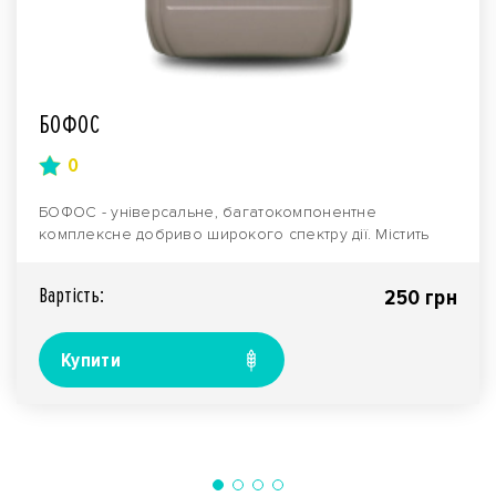
БОФОС
0
БОФОС - універсальне, багатокомпонентне
комплексне добриво широкого спектру дії. Містить
підвищену к..
Вартiсть:
250 грн
Купити