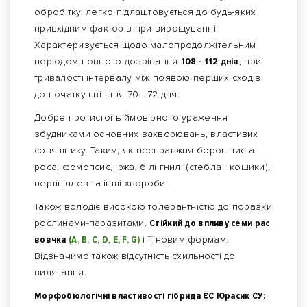
обробітку, легко підлаштовується до будь-яких
привхідним факторів при вирощуванні.
Характеризується щодо малопродолжітельним
періодом повного дозрівання
108 - 112 днів
, при
тривалості інтервалу між появою перших сходів
до початку цвітіння 70 - 72 дня.
Добре протистоїть ймовірного ураження
збудниками основних захворювань, властивих
соняшнику. Таким, як несправжня борошниста
роса, фомопсис, іржа, білі гнилі (стебла і кошики),
вертіціллез та інші хвороби.
Також володіє високою толерантністю до поразки
рослинами-паразитами.
Стійкий до впливу семи рас
вовчка
(A, B, C, D, E, F, G)
і її новим формам.
Відзначимо також відсутність схильності до
вилягання.
Морфобіологічні властивості гібрида ЄС Юрасик СУ: