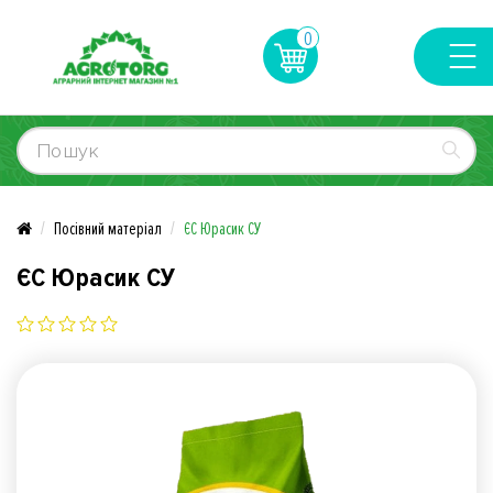
0
Посівний матеріал
ЄС Юрасик СУ
ЄС Юрасик СУ