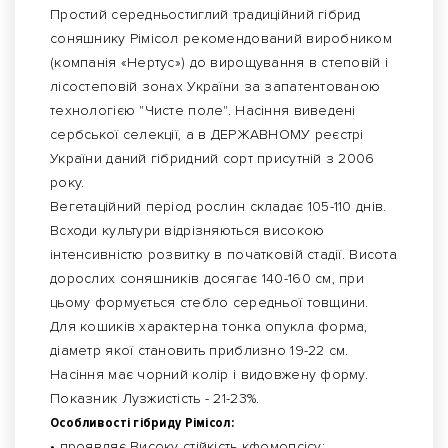
Простий середньостиглий традиційний гібрид
соняшнику Рімісол рекомендований виробником
(компанія «Нертус») до вирощування в степовій і
лісостеповій зонах України за запатентованою
технологією "Чисте поле". Насіння виведені
сербської селекції, а в ДЕРЖАВНОМУ реєстрі
України даний гібридний сорт присутній з 2006
року.
Вегетаційний період рослин складає 105-110 днів.
Всходи культури відрізняються високою
інтенсивністю розвитку в початковій стадії. Висота
дорослих соняшників досягає 140-160 см, при
цьому формується стебло середньої товщини.
Для кошиків характерна тонка опукла форма,
діаметр якої становить приблизно 19-22 см.
Насіння має чорний колір і видовжену форму.
Показник Лузжистість - 21-23%.
Особливості гібриду Рімісол:
• проявляє Високу стійкість кфомопсісу;