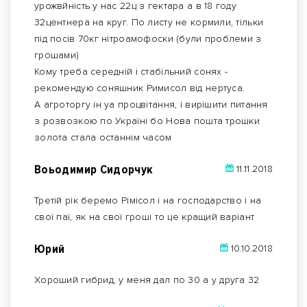
урожвйність у нас 22ц з гектара а в 18 году
32центнера на круг. По листу не кормили, тільки
під посів 70кг нітроамофоски (були проблеми з
грошами)
Кому треба середній і стабільний сонях -
рекомендую соняшник Римисол від нертуса.
А агроторгу ін уа процвітання, і вирішити питання
з розвозкою по Україні бо Нова пошта трошки
золота стала останнім часом
Воьодимир Сидорчук
11.11.2018
Третій рік беремо Рімісол і на господарство і на
свої паї, як на свої гроші то це кращий варіант
Юрий
10.10.2018
Хороший гибрид, у меня дал по 30 а у друга 32