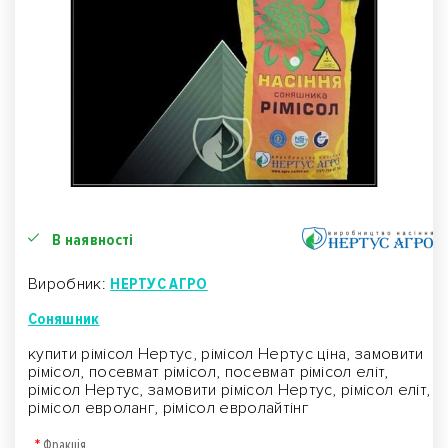
В наявності
Виробник:
НЕРТУС АГРО
Соняшник
купити рімісол Нертус, рімісол Нертус ціна, замовити
рімісол, посевмат рімісол, посевмат рімісол еліт,
рімісол Нертус, замовити рімісол Нертус, рімісол еліт,
рімісол евроланг, рімісол евролайтінг
Фракція