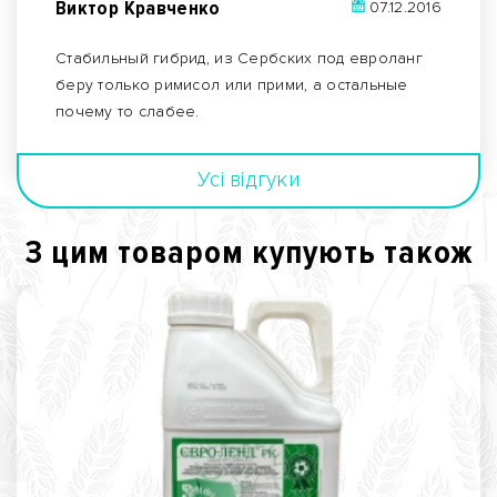
Виктор Кравченко
07.12.2016
Стабильный гибрид, из Сербских под евроланг
беру только римисол или прими, а остальные
почему то слабее.
Усi вiдгуки
З цим товаром купують також