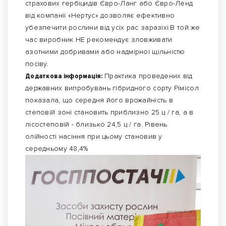
страхових гербіцидів Євро-Ланг або Євро-Ленд
від компанії «Нертус» дозволяє ефективно
убезпечити рослини від усіх рас заразіхі.В той же
час виробник НЕ рекомендує зловживати
азотними добривами або надмірної щільністю
посіву.
Додаткова інформація:
Практика проведених від
державних випробувань гібридного сорту Рімісол
показала, що середня його врожайність в
степовій зоні становить приблизно 25 ц / га, а в
лісостеповій - близько 24,5 ц / га. Рівень
олійності насіння при цьому становив у
середньому 48,4%