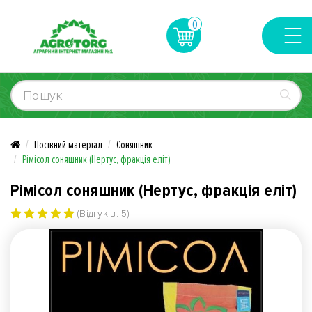
0
Посівний матеріал
Соняшник
Рімісол соняшник (Нертус, фракція еліт)
Рімісол соняшник (Нертус, фракція еліт)
(Відгуків: 5)