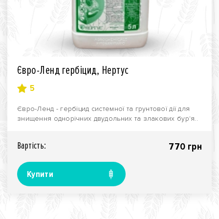
Євро-Ленд гербіцид, Нертус
5
Євро-Ленд - гербіцид системної та грунтової дії для
знищення однорічних двудольних та злакових бур'я..
Вартiсть:
770 грн
Купити