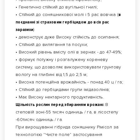
• Генетично стійкий до вугільної гнилі;
• Стійкий до соняшникової молі і 5 рас вовчка (
в
поєднанні зі страховим гербіцидом до всіх рас
заразихи
)
• демонструє дуже Високу стійкість до осипання;
• Стійкий до вилягання та посухи;
• Високий рівень вмісту олії в зернах - до 47-49%;
• формує потужну і розгалужену кореневу
систему, що дозволяє використовувати грунтову
вологу на глибині від 1,5 до 2,5 м;
• Висока потенційна врожайність - понад 40 ц / га;
• Стійкий до гербіцидами групи імідазолінів;
• Має Високу нектарного продуктивність.
Щільність рослин перед збиранням врожаю:
В
степовій зоні-55 тисяч одиниць / га, в лісостепу
-60тисяч одиниць / га.
При вирощуванні гібрида соняшнику Рімісол за
технологією "Чисте поле" застосування