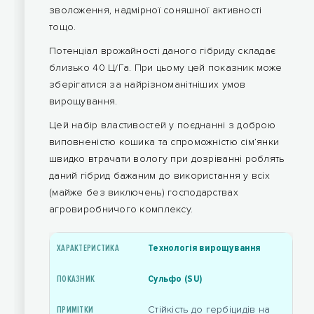
зволоження, надмірної соняшної активності
тощо.
Потенціал врожайності даного гібриду складає
близько 40 Ц/Га. При цьому цей показник може
зберігатися за найрізноманітніших умов
вирощування.
Цей набір властивостей у поєднанні з доброю
виповненістю кошика та спроможністю сім’янки
швидко втрачати вологу при дозріванні роблять
даний гібрид бажаним до використання у всіх
(майже без виключень) господарствах
агровиробничого комплексу.
Технологія вирощування
Сульфо (SU)
Стійкість до гербіцидів на