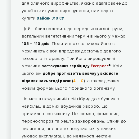
для олійного виробництва, якісно адаптоване до
українських умов вирощування, вам варто
купити
Хайсан 310 СУ
.
Цей гібрид належить до середньостиглої групи,
загальний вегетативний термін в нього у межах
105 – 110 днів
. Позитивною ознакою його є
можливість сівби впродовж достатньо довгого
часового інтервалу. При його вирощуванні
можливе
застосування гербіциду
Експресс
®
. Крім
цього він
добре протистоїть вовчку у всіх його
відомих на сьогоді расах (
A – G
)
, а також деяким
новим формам цього гібридного організму.
Не менш нечутливий цей гібрид до збудників
найбільш відомих збудників хвороб, що
притаманні соняшнику. Це фомоз, фомопсис,
пероноспороз та решта захворювань. Стікий до
вилягання, впевнено почувається у важких
умовах експлуатації, за неявності нестачі