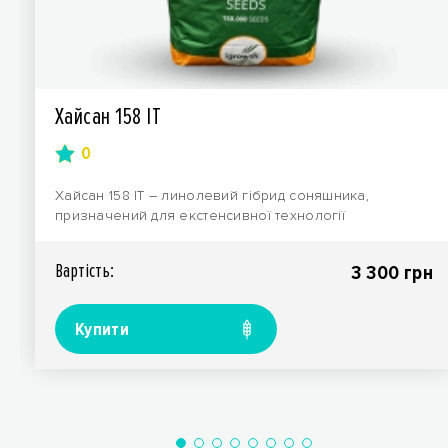
Хайсан 158 IT
0
Хайсан 158 IT – линолевий гібрид соняшника,
призначений для екстенсивної технології
вирощування. Нал..
Вартiсть:
3 300 грн
Купити