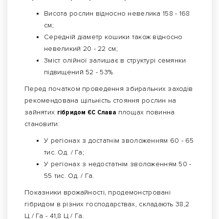
Висота рослин відносно невелика 158 - 168
см;
Середній діаметр кошики також відносно
невеликий 20 - 22 см;
Зміст олійної залишає в структурі семянки
підвищений 52 - 53%.
Перед початком проведення збиральних заходів
рекомендована щільність стояння рослин на
зайнятих
гібридом ЄС Слава
площах повинна
становити:
У регіонах з достатнім зволоженням 60 - 65
тис. Од. / Га;
У регіонах з недостатнім зволоженням 50 -
55 тис. Од. / Га.
Показники врожайності, продемонстровані
гібридом в різних господарствах, складають 38,2
Ц / Га - 41,8 Ц / Га.