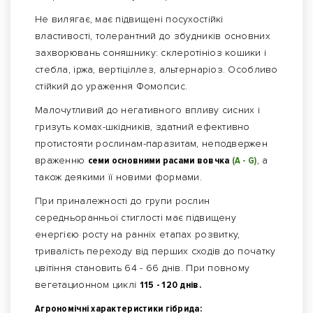
Не вилягає, має підвищені посухостійкі
властивості, толерантний до збудників основних
захворювань соняшнику: склеротініоз кошики і
стебла, іржа, вертіціллез, альтернаріоз. Особливо
стійкий до ураження Фомопсис.
Малочутливий до негативного впливу сисних і
гризуть комах-шкідників, здатний ефективно
протистояти рослинам-паразитам, неподвержен
враженню
семи основними расами вовчка
(А - G)
, а
також деякими її новими формами.
При приналежності до групи рослин
середньоранньої стиглості має підвищену
енергією росту на ранніх етапах розвитку,
тривалість переходу від перших сходів до початку
цвітіння становить 64 - 66 днів. При повному
вегетационном циклі
115 - 120 днів.
Агрономічні характеристики гібрида: