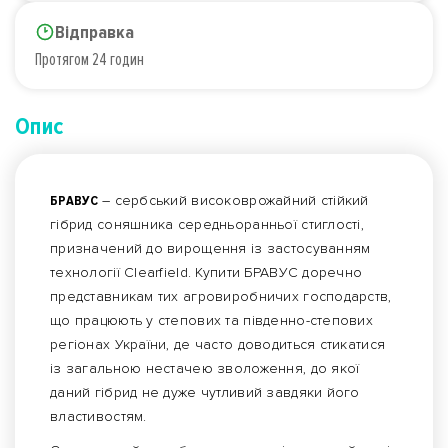
Відправка
Протягом 24 годин
Опис
БРАВУС
– сербський високоврожайний стійкий
гібрид соняшника середньоранньої стиглості,
призначений до вирощення із застосуванням
технології Clearfield. Купити БРАВУС доречно
представникам тих агровиробничих господарств,
що працюють у степових та південно-степових
регіонах України, де часто доводиться стикатися
із загальною нестачею зволоження, до якої
даний гібрид не дуже чутливий завдяки його
властивостям.