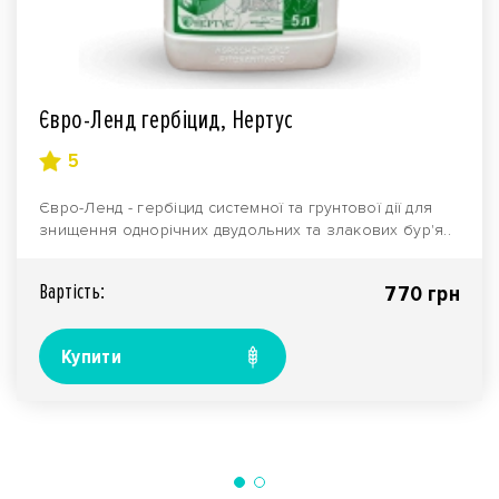
Євро-Ленд гербіцид, Нертус
5
Євро-Ленд - гербіцид системної та грунтової дії для
знищення однорічних двудольних та злакових бур'я..
Вартiсть:
770 грн
Купити