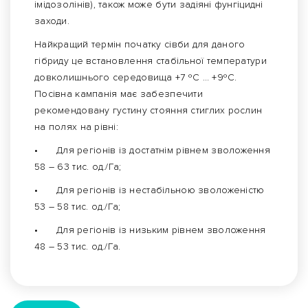
імідозолінів), також може бути задіяні фунгіцидні
заходи.
Найкращий термін початку сівби для даного
гібриду це встановлення стабільної температури
довколишнього середовища +7 ºС … +9ºС.
Посівна кампанія має забезпечити
рекомендовану густину стояння стиглих рослин
на полях на рівні:
•
Для регіонів із достатнім рівнем зволоження
58 – 63 тис. од./Га;
•
Для регіонів із нестабільною зволоженістю
53 – 58 тис. од./Га;
•
Для регіонів із низьким рівнем зволоження
48 – 53 тис. од./Га.