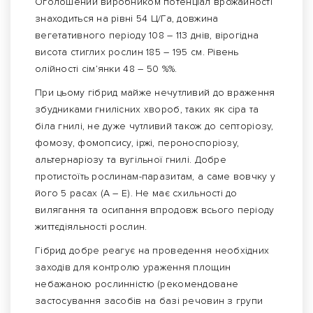
Оголошений виробником потенціал врожайності
знаходиться на рівні 54 Ц/Га, довжина
вегетативного періоду 108 – 113 днів, вірогідна
висота стиглих рослин 185 – 195 см. Рівень
олійності сім’янки 48 – 50 %%.
При цьому гібрид майже нечутливий до враження
збудниками гнилісних хвороб, таких як сіра та
біла гнилі, не дуже чутливий також до септоріозу,
фомозу, фомопсису, іржі, пероноспоріозу,
альтернаріозу та вугільної гнилі. Добре
протистоїть рослинам-паразитам, а саме вовчку у
його 5 расах (А – Е). Не має схильності до
вилягання та осипання впродовж всього періоду
життєдіяльності рослин.
Гібрид добре реагує на проведення необхідних
заходів для контролю ураження площин
небажаною рослинністю (рекомендоване
застосування засобів на базі речовин з групи