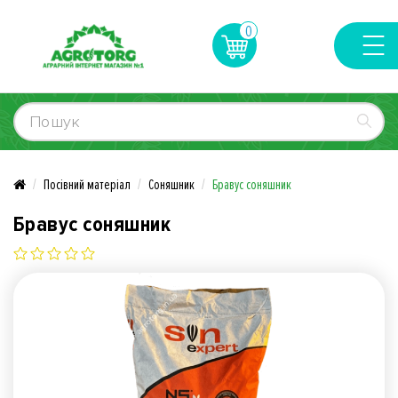
0
Посівний матеріал
Соняшник
Бравус соняшник
Бравус соняшник