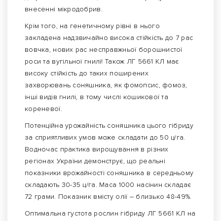
внесенні мікродобрив.
Крім того, на генетичному рівні в нього
закладена надзвичайно висока стійкість до 7 рас
вовчка, нових рас несправжньої борошнистої
роси та вугільної гнилі! Також ЛГ 5661 КЛ має
високу стійкість до таких поширених
захворювань соняшника, як фомопсис, фомоз,
інші видів гнилі, в тому числі кошикової та
кореневої.
Потенційна урожайність соняшника цього гібриду
за сприятливих умов може складати до 50 ц/га.
Водночас практика вирощування в різних
регіонах України демонструє, що реальні
показники врожайності соняшника в середньому
складають 30-35 ц/га. Маса 1000 насінин складає
72 грами. Показник вмісту олії – близько 48-49%.
Оптимальна густота рослин гібриду ЛГ 5661 КЛ на