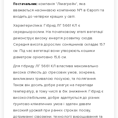
Постачальник:
компанія "Лімагрейн", яка
вважається насіннєвою компанією №1 в Європі та
входить до четвірки кращих у світі.
Характеристика: Гібрид ЛГ 5661 КЛ є
середньорослим. На початковому етапі вегетації
демонструє високу енергія розвитку сходів.
Середня висота дорослих соняшників складає 157
см. Під час вегетації вони утворюють кошики
діаметром орієнтовно 15,6 см.
Для гібриду ЛГ 5661 КЛ властива максимально
висока стійкість до стресових умов, зокрема,
викликаних тривалою посухою, та полягання.
Також він досить добре реагує на перепади
температур, в тому числі в бік зниження. Гібрид є
високостабільним, добре адаптується до різних
ґрунтово-кліматичних умов і здатен давати
високий урожай при ранніх строках посіву,
дотриманні сівозміни, технології вирощування та