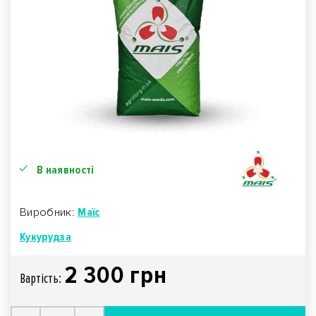
В наявності
Виробник:
Маїс
Кукурудза
2 300 грн
Вартiсть: