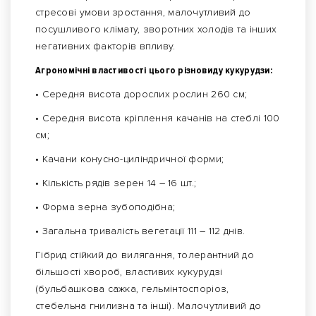
стресові умови зростання, малочутливий до
посушливого клімату, зворотних холодів та інших
негативних факторів впливу.
Агрономічні властивості цього різновиду кукурудзи:
• Середня висота дорослих рослин 260 см;
• Середня висота кріплення качанів на стеблі 100
см;
• Качани конусно-циліндричної форми;
• Кількість рядів зерен 14 – 16 шт.;
• Форма зерна зубоподібна;
• Загальна тривалість вегетації 111 – 112 днів.
Гібрид стійкий до вилягання, толерантний до
більшості хвороб, властивих кукурудзі
(бульбашкова сажка, гельмінтоспоріоз,
стебельна гнилизна та інші). Малочутливий до