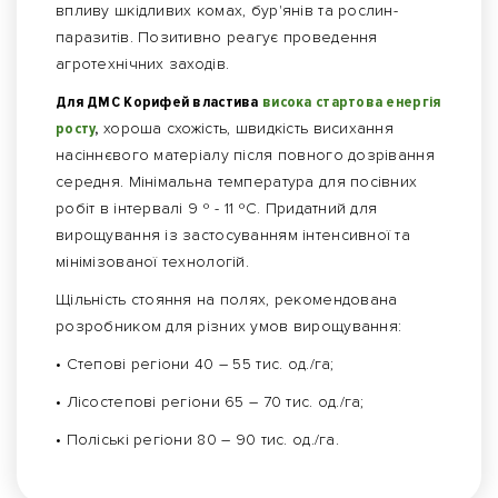
впливу шкідливих комах, бур'янів та рослин-
паразитів. Позитивно реагує проведення
агротехнічних заходів.
Для ДМС Корифей властива
висока стартова енергія
росту
,
хороша схожість, швидкість висихання
насіннєвого матеріалу після повного дозрівання
середня. Мінімальна температура для посівних
робіт в інтервалі 9 º - 11 ºС. Придатний для
вирощування із застосуванням інтенсивної та
мінімізованої технологій.
Щільність стояння на полях, рекомендована
розробником для різних умов вирощування:
• Степові регіони 40 – 55 тис. од./га;
• Лісостепові регіони 65 – 70 тис. од./га;
• Поліські регіони 80 – 90 тис. од./га.