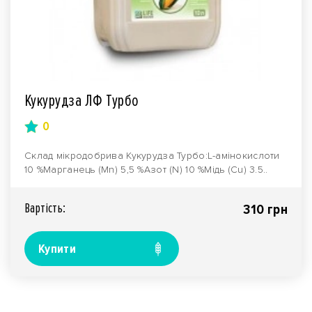
Кукурудза ЛФ Турбо
0
Склад мікродобрива Кукурудза Турбо:L-амінокислоти
10 %Марганець (Mn) 5,5 %Азот (N) 10 %Мідь (Cu) 3.5..
Вартiсть:
310 грн
Купити