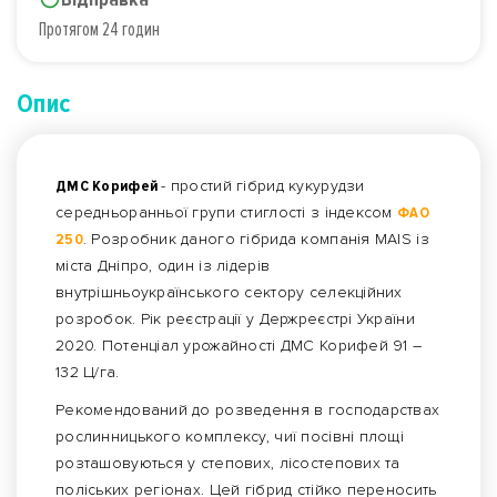
Протягом 24 годин
Опис
ДМС Корифей
- простий гібрид кукурудзи
середньоранньої групи стиглості з індексом
ФАО
250
. Розробник даного гібрида компанія MAIS із
міста Дніпро, один із лідерів
внутрішньоукраїнського сектору селекційних
розробок. Рік реєстрації у Держреєстрі України
2020. Потенціал урожайності ДМС Корифей 91 –
132 Ц/га.
Рекомендований до розведення в господарствах
рослинницького комплексу, чиї посівні площі
розташовуються у степових, лісостепових та
поліських регіонах. Цей гібрид стійко переносить