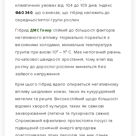
кліматичних умовах від 104 до 109 днів. Індекс
ФАО 340
, що означає, що гібрид належить до
середньостиглої групи рослин.
Гібрид
ДМС Гонор
стійкий до більшості факторів
негативного впливу. Нормально порається з
весняними холодами, мінімальна температура
ґрунтів при висіві 10° – 11° С. Має непоганий рівень
початкової швидкості зростання, тому етап від
ростку до дорослої рослини минається без
зайвого напруження.
Крім цього гібрид вдало опирається негативному
впливу шкідливих комах, таких як кукурудзяний
метелик та решта. Високостійкий щодо більшості
відомих хвороб культури, таких як сажкові
захворювання (летюча та пухирчаста сажки).
Спроможний ефективно протистояти посусі та
підвищеній сонячній енергії впродовж
довготривалих літніх періодів. Не має ознак