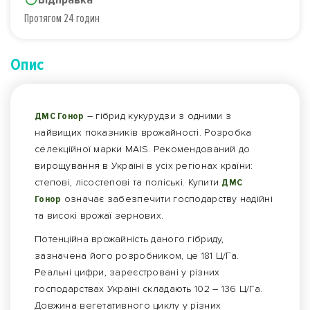
Протягом 24 годин
Опис
ДМС Гонор
– гібрид кукурудзи з одними з
найвищих показників врожайності. Розробка
селекційної марки MAIS. Рекомендований до
вирощування в Україні в усіх регіонах країни:
степові, лісостепові та поліські. Купити
ДМС
Гонор
означає забезпечити господарству надійні
та високі врожаї зернових.
Потенційна врожайність даного гібриду,
зазначена його розробником, це 181 Ц/Га.
Реальні цифри, зареєстровані у різних
господарствах Україні складають 102 – 136 Ц/Га.
Довжина вегетативного циклу у різних