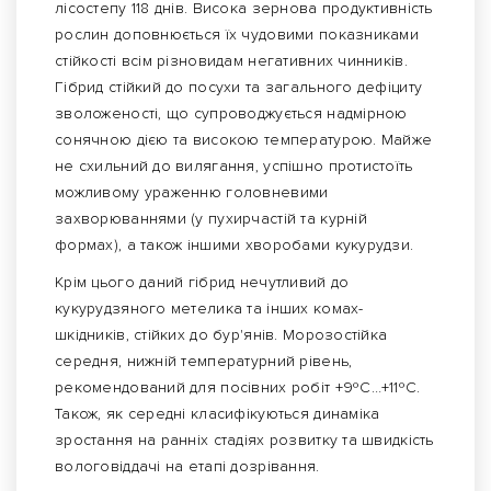
лісостепу 118 днів. Висока зернова продуктивність
рослин доповнюється їх чудовими показниками
стійкості всім різновидам негативних чинників.
Гібрид стійкий до посухи та загального дефіциту
зволоженості, що супроводжується надмірною
сонячною дією та високою температурою. Майже
не схильний до вилягання, успішно протистоїть
можливому ураженню головневими
захворюваннями (у пухирчастій та курній
формах), а також іншими хворобами кукурудзи.
Крім цього даний гібрид нечутливий до
кукурудзяного метелика та інших комах-
шкідників, стійких до бур'янів. Морозостійка
середня, нижній температурний рівень,
рекомендований для посівних робіт +9ºС…+11ºС.
Також, як середні класифікуються динаміка
зростання на ранніх стадіях розвитку та швидкість
вологовіддачі на етапі дозрівання.