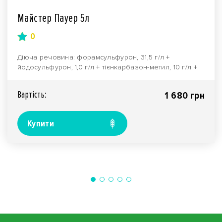
Майстер Пауер 5л
0
Діюча речовина: форамсульфурон, 31,5 г/л +
йодосульфурон, 1,0 г/л + тієнкарбазон-метил, 10 г/л +
цип..
Вартiсть:
1 680 грн
Купити