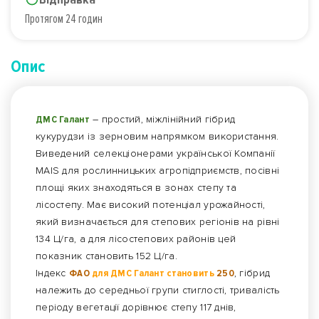
Протягом 24 годин
Опис
ДМС Галант
– простий, міжлінійний гібрид
кукурудзи із зерновим напрямком використання.
Виведений селекціонерами української Компанії
MAIS для рослинницьких агропідприємств, посівні
площі яких знаходяться в зонах степу та
лісостепу. Має високий потенціал урожайності,
який визначається для степових регіонів на рівні
134 Ц/га, а для лісостепових районів цей
показник становить 152 Ц/га.
Індекс
ФАО
для ДМС Галант становить
250
, гібрид
належить до середньої групи стиглості, тривалість
періоду вегетації дорівнює степу 117 днів,