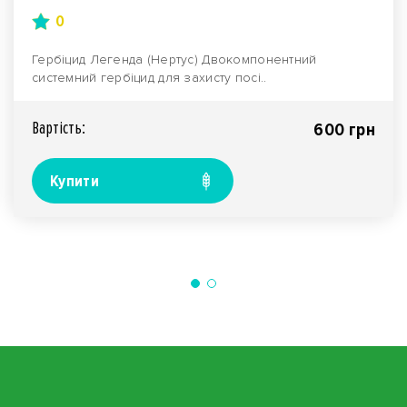
0
Гербіцид Легенда (Нертус) Двокомпонентний
системний гербіцид для захисту посі..
Вартiсть:
600 грн
Купити