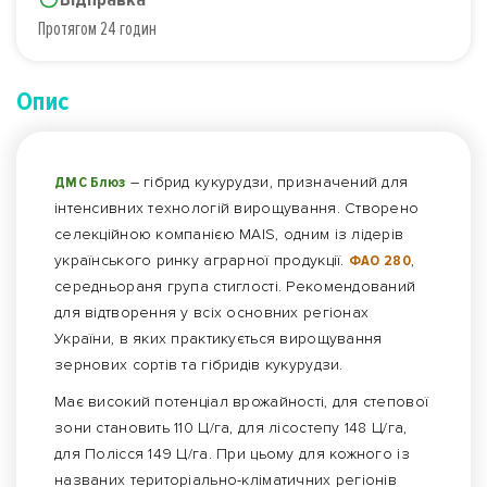
Протягом 24 годин
Опис
ДМС Блюз
– гібрид кукурудзи, призначений для
інтенсивних технологій вирощування. Створено
селекційною компанією MAIS, одним із лідерів
українського ринку аграрної продукції.
ФАО 280
,
середньораня група стиглості. Рекомендований
для відтворення у всіх основних регіонах
України, в яких практикується вирощування
зернових сортів та гібридів кукурудзи.
Має високий потенціал врожайності, для степової
зони становить 110 Ц/га, для лісостепу 148 Ц/га,
для Полісся 149 Ц/га. При цьому для кожного із
названих територіально-кліматичних регіонів