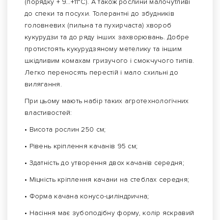
(порядку + 9…+11°С). А також рослини малочутливі
до спеки та посухи. Толерантні до збудників
головневих (пильна та пухирчаста) хвороб
кукурудзи та до ряду інших захворювань. Добре
протистоять кукурудзяному метелику та іншим
шкідливим комахам гризучого і смокчучого типів.
Легко переносять перестій і мало схильні до
вилягання.
При цьому мають набір таких агротехнологічних
властивостей:
• Висота рослин 250 см;
• Рівень кріплення качанів 95 см;
• Здатність до утворення двох качанів середня;
• Міцність кріплення качани на стеблах середня;
• Форма качана конусо-циліндрична;
• Насіння має зубоподібну форму, колір яскравий