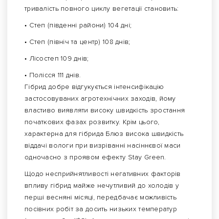
тривалість повного циклу вегетації становить:
• Степ (південні райони) 104 дні;
• Степ (північ та центр) 108 днів;
• Лісостеп 109 днів;
• Полісся 111 днів.
Гібрид добре відгукується інтенсифікацію
застосовуваних агротехнічних заходів, йому
властиво виявляти високу швидкість зростання
початкових фазах розвитку. Крім цього,
характерна для гібрида Блюз висока швидкість
віддачі вологи при визріванні насіннєвої маси
одночасно з проявом ефекту Stay Green.
Щодо несприйнятливості негативних факторів
впливу гібрид майже нечутливий до холодів у
перші весняні місяці, передбачає можливість
посівних робіт за досить низьких температур