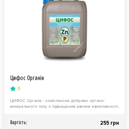
Цифос Органік
0
ЦИФОС Органік - комплексне добриво органо-
мінерального типу з підвищеним рівнем ефективності,
призна..
Вартiсть:
255 грн