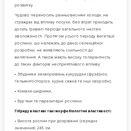
розвитку.
Чудово переносить ранньовесняні холоди, не
страждає від впливу посухи, без втрат проходить
досить тривалі періоди загального нестачі
зволоженості. Протягом усього періоду вегетації
рослини, що належать до даної селекційної
розробки, не виявляють схильності до
вилягання. А також мають високу толерантність
до таких факторів несприятливого впливу:
• Збудники захворювань кукурудзи (фузаріоз,
гельмінтоспоріоз, курна сажка та інші хвороби);
• Комахи-шкідники;
• Бур'яни та паразитарні рослини.
Гібриду властиві такі морфобіологічні властивості:
• Висота рослин при дозріванні (середнє
значення) 245 см;