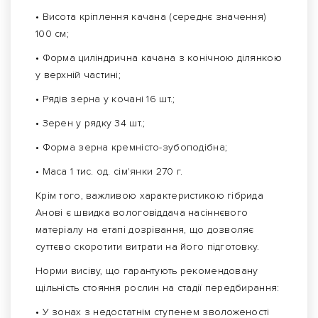
• Висота кріплення качана (середнє значення)
100 см;
• Форма циліндрична качана з конічною ділянкою
у верхній частині;
• Рядів зерна у кочані 16 шт.;
• Зерен у рядку 34 шт.;
• Форма зерна кремністо-зубоподібна;
• Маса 1 тис. од. сім'янки 270 г.
Крім того, важливою характеристикою гібрида
Анові є швидка вологовіддача насіннєвого
матеріалу на етапі дозрівання, що дозволяє
суттєво скоротити витрати на його підготовку.
Норми висіву, що гарантують рекомендовану
щільність стояння рослин на стадії передбирання:
• У зонах з недостатнім ступенем зволоженості