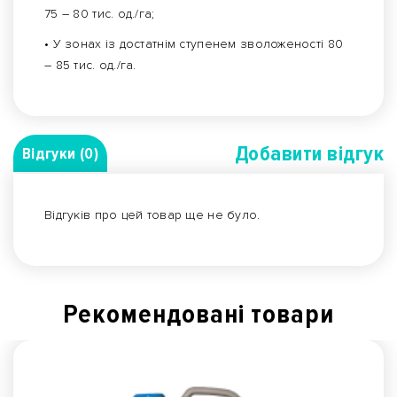
75 – 80 тис. од./га;
• У зонах із достатнім ступенем зволоженості 80
– 85 тис. од./га.
Добавити вiдгук
Відгуки (0)
Відгуків про цей товар ще не було.
Рекомендованi товари