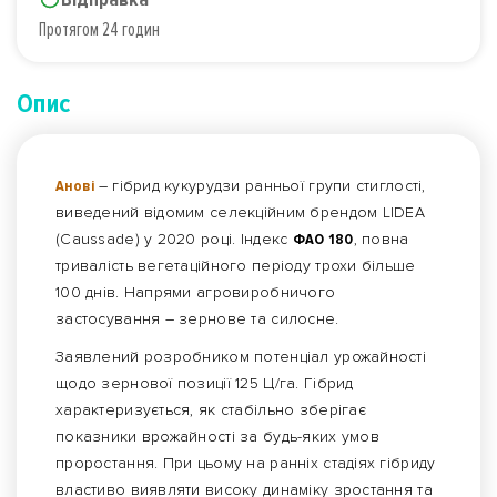
Протягом 24 годин
Опис
Анові
– гібрид кукурудзи ранньої групи стиглості,
виведений відомим селекційним брендом LIDEA
(Caussade) у 2020 році. Індекс
ФАО 180
, повна
тривалість вегетаційного періоду трохи більше
100 днів. Напрями агровиробничого
застосування – зернове та силосне.
Заявлений розробником потенціал урожайності
щодо зернової позиції 125 Ц/га. Гібрид
характеризується, як стабільно зберігає
показники врожайності за будь-яких умов
проростання. При цьому на ранніх стадіях гібриду
властиво виявляти високу динаміку зростання та