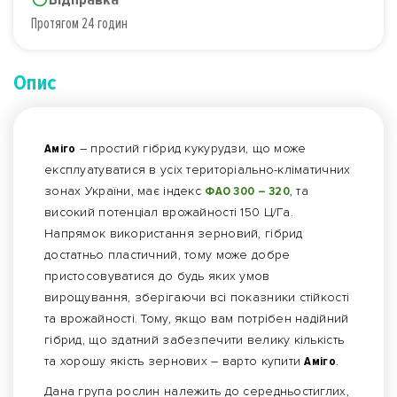
Протягом 24 годин
Опис
Аміго
– простий гібрид кукурудзи, що може
експлуатуватися в усіх територіально-кліматичних
зонах України, має індекс
ФАО 300 – 320
, та
високий потенціал врожайності 150 Ц/Га.
Напрямок використання зерновий, гібрид
достатньо пластичний, тому може добре
пристосовуватися до будь яких умов
вирощування, зберігаючи всі показники стійкості
та врожайності. Тому, якщо вам потрібен надійний
гібрид, що здатний забезпечити велику кількість
та хорошу якість зернових – варто купити
Аміго
.
Дана група рослин належить до середньостиглих,