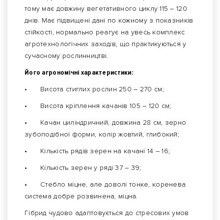
тому має довжину вегетативного циклу 115 – 120
днів. Має підвищені дані по кожному з показників
стійкості, нормально реагує на увесь комплекс
агротехнологічних заходів, що практикуються у
сучасному рослинництві.
Його агрономічні характеристики:
•
Висота стиглих рослин 250 – 270 см;
•
Висота кріплення качанів 105 – 120 см;
•
Качан циліндричний, довжина 28 см, зерно
зубоподібної форми, колір жовтий, глибокий;
•
Кількість рядів зерен на качані 14 – 16;
•
Кількість зерен у ряді 37 – 39;
•
Стебло міцне, але доволі тонке, коренева
система добре розвинена, міцна.
Гібрид чудово адаптовується до стресових умов