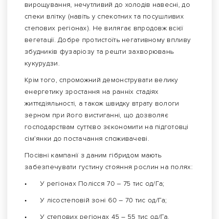
вирощування, нечутливий до холодів навесні, до
спеки влітку (навіть у спекотних та посушливих
степових регіонах). Не вилягає впродовж всієї
вегетації. Добре протистоїть негативному впливу
збудників фузаріозу та решти захворювань
кукурудзи.
Крім того, спроможний демонструвати велику
енергетику зростання на ранніх стадіях
життєдіяльності, а також швидку втрату вологи
зерном при його вистиганні, що дозволяє
господарствам суттєво зєкономити на підготовці
сім’янки до постачання споживачеві.
Посівні кампанії з даним гібридом мають
забезпечувати густину стояння рослин на полях:
•
У регіонах Полісся 70 – 75 тис од/Га;
•
У лісостеповій зоні 60 – 70 тис од/Га;
•
У степових регіонах 45 – 55 тис од/Га.