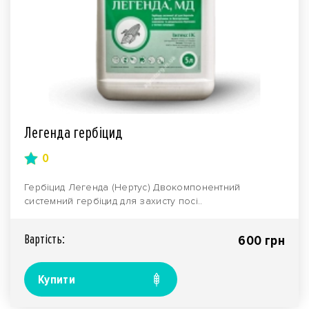
Легенда гербіцид
0
Гербіцид Легенда (Нертус) Двокомпонентний
системний гербіцид для захисту посі..
Вартiсть:
600 грн
Купити