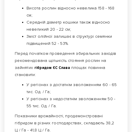
Висота рослин відносно невелика 158 - 168
см;
Середній діаметр кошики також відносно
невеликий 20 - 22 см;
Зміст олійної залишає в структурі семянки
підвищений 52 - 53%.
Перед початком проведення збиральних заходів
рекомендована щільність стояння рослин на
зайнятих
гібридом ЄС Слава
площах повинна
становити:
У регіонах з достатнім зволоженням 60 - 65
тис. Од. / Га;
У регіонах з недостатнім зволоженням 50 -
55 тис. Од. / Га.
Показники врожайності, продемонстровані
гібридом в різних господарствах, складають 38,2
Ц / Га - 41,8 Ц / Га.