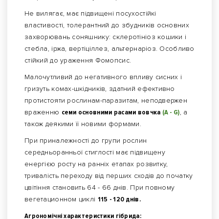
Не вилягає, має підвищені посухостійкі
властивості, толерантний до збудників основних
захворювань соняшнику: склеротініоз кошики і
стебла, іржа, вертіціллез, альтернаріоз. Особливо
стійкий до ураження Фомопсис.
Малочутливий до негативного впливу сисних і
гризуть комах-шкідників, здатний ефективно
протистояти рослинам-паразитам, неподвержен
враженню
семи основними расами вовчка
(А - G)
, а
також деякими її новими формами.
При приналежності до групи рослин
середньоранньої стиглості має підвищену
енергією росту на ранніх етапах розвитку,
тривалість переходу від перших сходів до початку
цвітіння становить 64 - 66 днів. При повному
вегетационном циклі
115 - 120 днів.
Агрономічні характеристики гібрида: