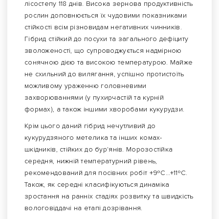
лісостепу 118 днів. Висока зернова продуктивність
рослин доповнюється їх чудовими показниками
стійкості всім різновидам негативних чинників.
Гібрид стійкий до посухи та загального дефіциту
зволоженості, що супроводжується надмірною
сонячною дією та високою температурою. Майже
не схильний до вилягання, успішно протистоїть
можливому ураженню головневими
захворюваннями (у пухирчастій та курній
формах), а також іншими хворобами кукурудзи.
Крім цього даний гібрид нечутливий до
кукурудзяного метелика та інших комах-
шкідників, стійких до бур'янів. Морозостійка
середня, нижній температурний рівень,
рекомендований для посівних робіт +9ºС…+11ºС.
Також, як середні класифікуються динаміка
зростання на ранніх стадіях розвитку та швидкість
вологовіддачі на етапі дозрівання.