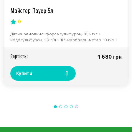
Майстер Пауер 5л
0
Діюча речовина: форамсульфурон, 31,5 г/л +
йодосульфурон, 1,0 г/л + тієнкарбазон-метил, 10 г/л +
цип..
Вартiсть:
1 680 грн
Купити