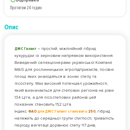
Протягом 24 годин
Опис
ДМС Галант
– простий, міжлінійний гібрид
кукурудзи із зерновим напрямком використання.
Виведений селекціонерами української Компанії
MAIS для рослинницьких агропідприємств, посівні
площі яких знаходяться в зонах степу та
лісостепу. Має високий потенціал урожайності,
який визначається для степових регіонів на рівні
134 Ц/га, а для лісостепових районів цей
показник становить 152 Ц/га.
Індекс
ФАО
для ДМС Галант становить
250
, гібрид
належить до середньої групи стиглості, тривалість
періоду вегетації дорівнює степу 117 днів,