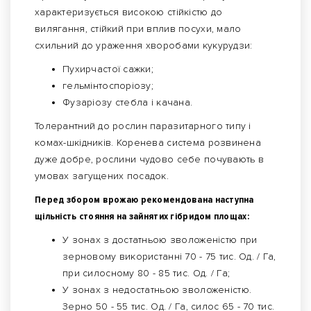
характеризується високою стійкістю до
вилягання, стійкий при вплив посухи, мало
схильний до ураження хворобами кукурудзи:
Пухирчастої сажки;
гельмінтоспоріозу;
Фузаріозу стебла і качана.
Толерантний до рослин паразитарного типу і
комах-шкідників. Коренева система розвинена
дуже добре, рослини чудово себе почувають в
умовах загущених посадок.
Перед збором врожаю рекомендована наступна
щільність стояння на зайнятих гібридом площах:
У зонах з достатньою зволоженістю при
зерновому використанні 70 - 75 тис. Од. / Га,
при силосному 80 - 85 тис. Од. / Га;
У зонах з недостатньою зволоженістю.
Зерно 50 - 55 тис. Од. / Га, силос 65 - 70 тис.