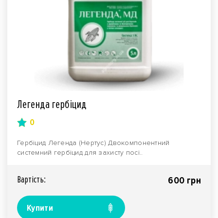
Легенда гербіцид
0
Гербіцид Легенда (Нертус) Двокомпонентний
системний гербіцид для захисту посі..
Вартiсть:
600 грн
Купити