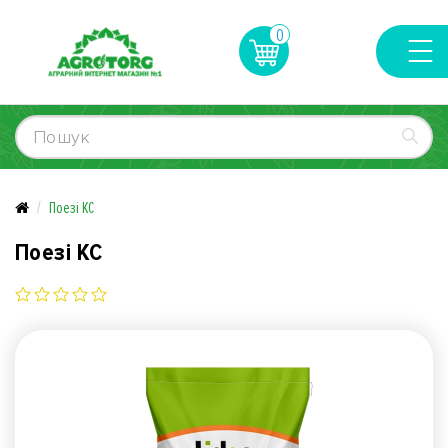
0
Поезі КС
Поезі КС