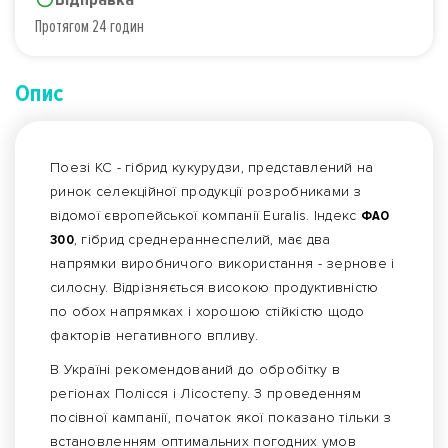
Протягом 24 годин
Опис
Поезі КС - гібрид кукурудзи, представлений на
ринок селекційної продукції розробниками з
відомої європейської компанії Euralis. Індекс
ФАО
300
, гібрид среднераннеспелий, має два
напрямки виробничого використання - зернове і
силосну. Відрізняється високою продуктивністю
по обох напрямках і хорошою стійкістю щодо
факторів негативного впливу.
В Україні рекомендований до обробітку в
регіонах Полісся і Лісостепу. З проведенням
посівної кампанії, початок якої показано тільки з
встановленням оптимальних погодних умов