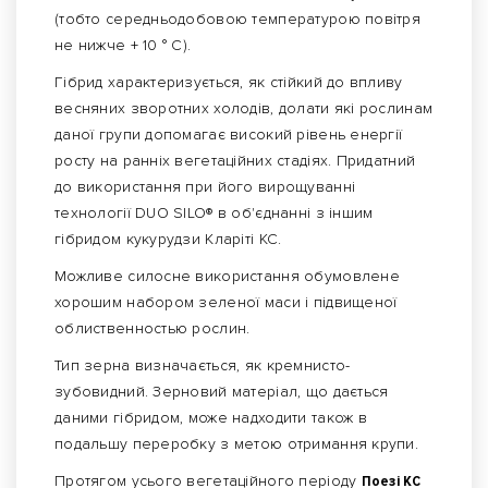
(тобто середньодобовою температурою повітря
не нижче + 10 ° C).
Гібрид характеризується, як стійкий до впливу
весняних зворотних холодів, долати які рослинам
даної групи допомагає високий рівень енергії
росту на ранніх вегетаційних стадіях. Придатний
до використання при його вирощуванні
технології DUO SILO® в об'єднанні з іншим
гібридом кукурудзи Кларіті КС.
Можливе силосне використання обумовлене
хорошим набором зеленої маси і підвищеної
облиственностью рослин.
Тип зерна визначається, як кремнисто-
зубовидний. Зерновий матеріал, що дається
даними гібридом, може надходити також в
подальшу переробку з метою отримання крупи.
Протягом усього вегетаційного періоду
Поезі КС