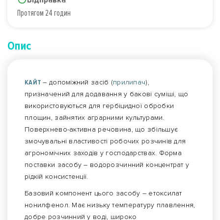
Протягом 24 годин
Опис
КАЙТ
– допоміжний засіб (
прилипач
),
призначений для додавання у бакові суміші, що
використовуються для гербіцидної обробки
площин, зайнятих аграрними культурами.
Поверхнево-активна речовина, що збільшує
змочувальні властивості робочих розчинів для
агрономічних заходів у господарствах. Форма
поставки засобу – водорозчинний концентрат у
рідкій консистенції.
Базовий компонент цього засобу – етоксилат
нонилфенол. Має низьку температуру плавлення,
добре розчинний у воді, широко