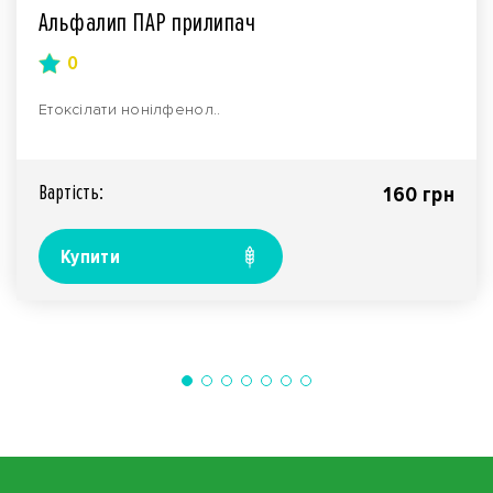
Альфалип ПАР прилипач
0
Етоксілати нонілфенол..
Вартiсть:
160 грн
Купити