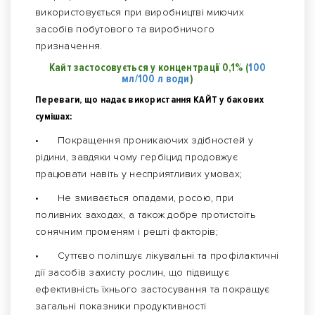
використовується при виробництві миючих
засобів побутового та виробничого
призначення.
Кайт застосовується у концентрації 0,1% (
100
мл/100 л води
)
Переваги, що надає використання КАЙТ у бакових
сумішах:
•
Покращення проникаючих здібностей у
рідини, завдяки чому гербіцид продовжує
працювати навіть у несприятливих умовах;
•
Не змивається опадами, росою, при
поливних заходах, а також добре протистоїть
сонячним променям і решті факторів;
•
Суттєво поліпшує лікувальні та профілактичні
дії засобів захисту рослин, що підвищує
ефективність їхнього застосування та покращує
загальні показники продуктивності