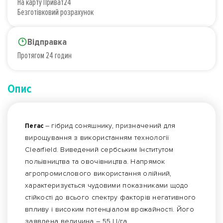
На карту Приват24
Безготівковий розрахунок
Відправка
Протягом 24 годин
Опис
Пегас
– гібрид соняшнику, призначений для
вирощування з використанням технології
Clearfield. Виведений сербським Інститутом
польівництва та овочівництва. Напрямок
агропромислового використання олійний,
характеризується чудовими показниками щодо
стійкості до всього спектру факторів негативного
впливу і високим потенціалом врожайності. Його
заявлена ​​величина – 55 Ц/га.