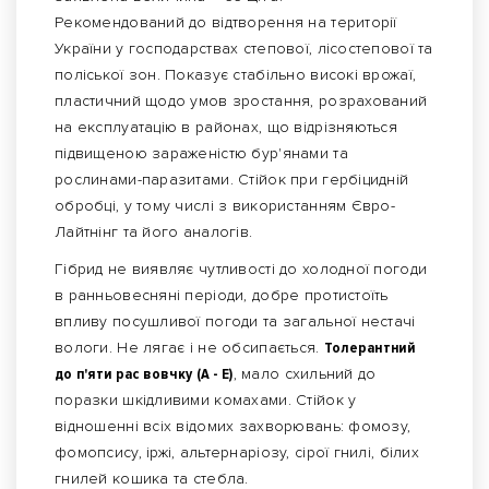
Рекомендований до відтворення на території
України у господарствах степової, лісостепової та
поліської зон. Показує стабільно високі врожаї,
пластичний щодо умов зростання, розрахований
на експлуатацію в районах, що відрізняються
підвищеною зараженістю бур'янами та
рослинами-паразитами. Стійок при гербіцидній
обробці, у тому числі з використанням Євро-
Лайтнінг та його аналогів.
Гібрид не виявляє чутливості до холодної погоди
в ранньовесняні періоди, добре протистоїть
впливу посушливої ​​погоди та загальної нестачі
вологи. Не лягає і не обсипається.
Толерантний
до п'яти рас вовчку (А - Е)
, мало схильний до
поразки шкідливими комахами. Стійок у
відношенні всіх відомих захворювань: фомозу,
фомопсису, іржі, альтернаріозу, сірої гнилі, білих
гнилей кошика та стебла.