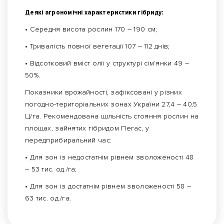
Деякі агрономічні характеристики гібриду:
• Середня висота рослин 170 – 190 см;
• Тривалість повної вегетації 107 – 112 днів;
• Відсотковий вміст олії у структурі сім'янки 49 –
50%.
Показники врожайності, зафіксовані у різних
погодно-територіальних зонах України 27,4 – 40,5
Ц/га. Рекомендована щільність стояння рослин на
площах, зайнятих гібридом Пегас, у
передприбиральний час:
• Для зон із недостатнім рівнем зволоженості 48
– 53 тис. од./га;
• Для зон із достатнім рівнем зволоженості 58 –
63 тис. од./га.