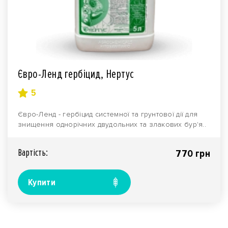
Євро-Ленд гербіцид, Нертус
5
Євро-Ленд - гербіцид системної та грунтової дії для
знищення однорічних двудольних та злакових бур'я..
Вартiсть:
770 грн
Купити