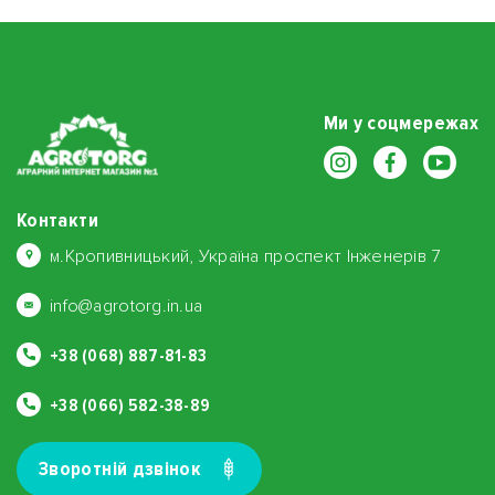
л бакової суміші ..
rgba(239, 126, 0, 0.15); } .ag-accent { color: #104a5a; font-weight:
700; } .ag-orange { color: #ef7e00; font-weight: 700; } /* Таблиця
норм */ .ag-table-modern { width: 100%; border-collapse: collapse;
margin: 25px 0; border-radius: 10px; overflow: hidden; box-shadow:
0 2px 8px rgba(0,0,0,0.08); } .ag-table-modern th { background:
Ми у соцмережах
#104a5a; color: white; padding: 15px; text-transform: uppercase;
font-size: 14px; } .ag-table-modern td { border: 1px solid #edf2f7;
padding: 20px; text-align: center; vertical-align: middle; } .ag-norm-
badge { background: #ef7e00; color: #fff; padding: 8px 20px;
border-radius: 25px; font-weight: 800; font-size: 18px; display:
Контакти
inline-block; } /* Список переваг */ .ag-check-list { list-style: none;
м.Кропивницький, Україна проспект Інженерів 7
padding: 0; display: grid; grid-template-columns: repeat(auto-fit,
minmax(300px, 1fr)); gap: 15px; } .ag-check-list li { position: relative;
padding-left: 35px; margin-bottom: 5px; } .ag-check-list li::before {
info@agrotorg.in.ua
content: ''; position: absolute; left: 0; top: 4px; width: 20px; height:
20px; background:
+38 (068) 887-81-83
url('https://agrotorg.in.ua/image/catalog/ikonkitabl2/check-
mark.png') no-repeat center; background-size: contain; } /* Інфо-
+38 (066) 582-38-89
панелі */ .ag-info-panel { background: #f0f4f5; border-radius: 8px;
padding: 20px; margin: 20px 0; border-left: 4px solid #104a5a; }
.ag-alert-panel { background: #fffdf0; border: 1px dashed #ef7e00;
Зворотнiй дзвiнок
padding: 15px; border-radius: 8px; margin: 20px 0; text-align: