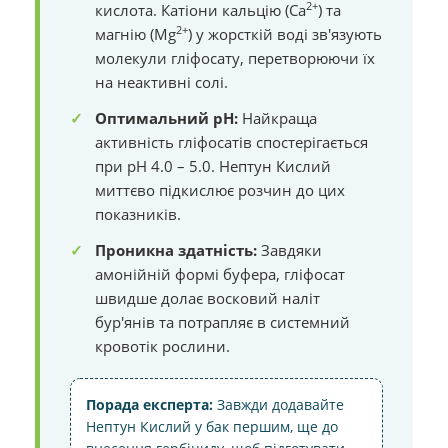
2+
кислота. Катіони кальцію (Ca
) та
2+
магнію (Mg
) у жорсткій воді зв'язують
молекули гліфосату, перетворюючи їх
на неактивні солі.
Оптимальний pH:
Найкраща
активність гліфосатів спостерігається
при pH 4.0 – 5.0. Нептун Кислий
миттєво підкислює розчин до цих
показників.
Проникна здатність:
Завдяки
амонійній формі буфера, гліфосат
швидше долає восковий наліт
бур'янів та потрапляє в системний
кровотік рослини.
Порада експерта:
Завжди додавайте
Нептун Кислий у бак першим, ще до