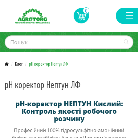
0
Блог
pH коректор Нептун ЛФ
pH коректор Нептун ЛФ
рН-коректоp НЕПТУН Кислий:
Контроль якості робочого
розчину
Професійний 100% гідросульфітно-амонійний
буфер для стабілізації рівня pH та пом'якшення