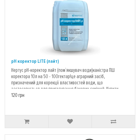
підвищити ефективність використання засобів, у складі яких є
мікроелементи, такі, як залізо, натрій магній тощо;• Завдяки
зниженню концентрації лужних компонентів запобігає
засміченню робочих отворів форсунок та решти обладнання,
що використовується для пульверизаційних обробок;• Добре
«співпрацює» із інокулянтами мікродобрив та більшістю
біопрепаратів;• Запобігання проявам лужного гідролізу;• Може
використовуватися у багатокомпонентних сумішах, у яких
кожному інгредієнту дозволяє проявити свої корисні
якості.Попри вищезазначені переваги використання даного
pH коректор LITE (лайт)
агрохімікату має деякі обмеження та застороги. Із їхнім повним
Нертус рН-коректор лайт (пом`якшувач води)каністра ПШ
списком споживач може ознайомитися при вивченні інструкції
коректора 10л на 50 - 100гектар!це аграрний засіб,
до засобу. Також у інструкції вказана решта корисної
призначений для корекції властивостей води, що
інформації щодо регламенту застосування засобу. Такої як:
застосовується для приготування бакових сумішей. Купити
нормативне дозування, рекомендовані різновиди обробки,
Нертус рН-коректор лайт варто у тих випадках, якщо ви
120 грн
сумісність з різноманітними речовинами тощо.Купити pH
застосовуєте у роботі засоби захисту рослин, та прагнете
коректор для води від ФертЕфект можете на нашому сайті з
досягти найкращих показників ефективності їхнього
доставкою по Україні..
застосування. Формою поставки є висококонцентрована рідка
субстанція із підвищеною водорозчинністю. Дія даної
речовини полягає у наданні підкислюючих властивості (чи
зменшенні рівня рН), а також у спроможності пом’якшити воду
та зменшити її поверхневий натяг. Комплексність дії препарату