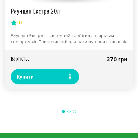
Раундап Екстра 20л
0
Раундап Екстра – системний гербіцид з широким
спектром дії. Призначений для захисту орних площ від
у..
Вартiсть:
370 грн
Купити