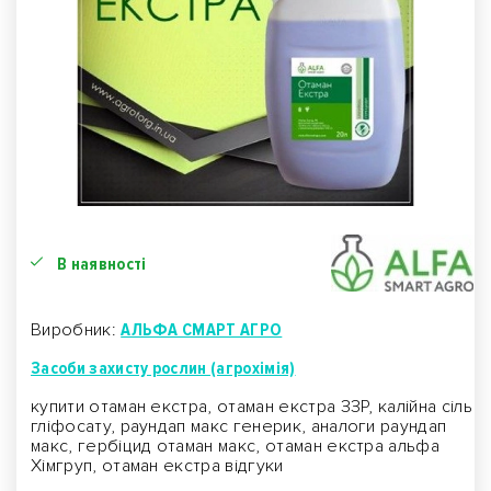
В наявності
Виробник:
АЛЬФА СМАРТ АГРО
Засоби захисту рослин (агрохімія)
купити отаман екстра, отаман екстра ЗЗР, калійна сіль
гліфосату, раундап макс генерик, аналоги раундап
макс, гербіцид отаман макс, отаман екстра альфа
Хімгруп, отаман екстра відгуки