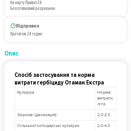
На карту Приват24
Безготівковий розрахунок
Відправка
Протягом 24 годин
Опис
Спосіб застосування та норма
витрати гербіциду Отаман Екстра
Культура
Норма
витрати,
л/га
Зернові (десикація)
2,0-2,5
Сільськогосподарські культури
2,0-4,0