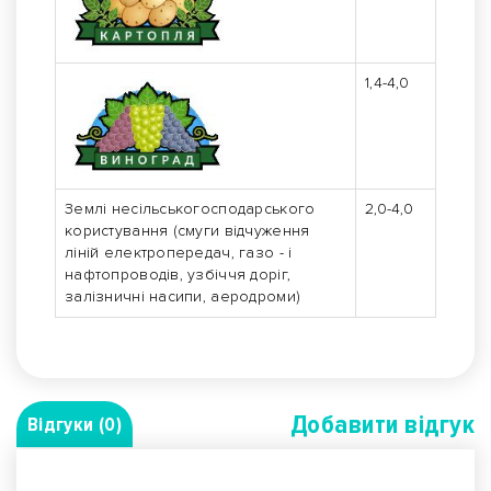
1,4-4,0
Землі несільськогосподарського
2,0-4,0
користування (смуги відчуження
ліній електропередач, газо - і
нафтопроводів, узбіччя доріг,
залізничні насипи, аеродроми)
Добавити вiдгук
Відгуки (0)