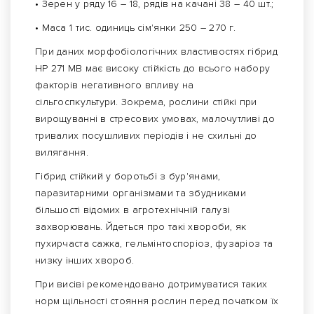
• Зерен у ряду 16 – 18, рядів на качані 38 – 40 шт.;
• Маса 1 тис. одиниць сім'янки 250 – 270 г.
При даних морфобіологічних властивостях гібрид
НР 271 МВ має високу стійкість до всього набору
факторів негативного впливу на
сільгоспкультури. Зокрема, рослини стійкі при
вирощуванні в стресових умовах, малочутливі до
тривалих посушливих періодів і не схильні до
вилягання.
Гібрид стійкий у боротьбі з бур'янами,
паразитарними організмами та збудниками
більшості відомих в агротехнічній галузі
захворювань. Йдеться про такі хвороби, як
пухирчаста сажка, гельмінтоспоріоз, фузаріоз та
низку інших хвороб.
При висіві рекомендовано дотримуватися таких
норм щільності стояння рослин перед початком їх