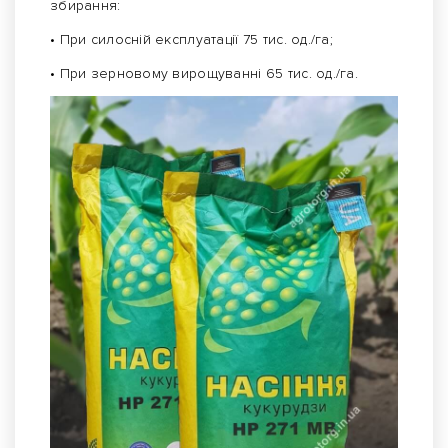
збирання:
• При силосній експлуатації 75 тис. од./га;
• При зерновому вирощуванні 65 тис. од./га.