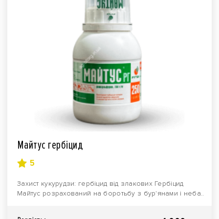
Майтус гербіцид
5
Захист кукурудзи: гербіцид від злакових Гербіцид
Майтус розрахований на боротьбу з бур'янами і неба..