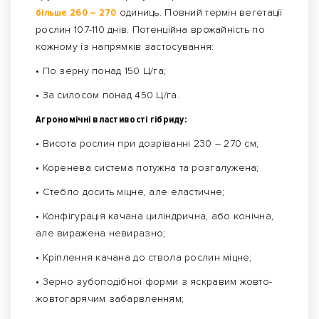
більше 260 – 270
одиниць. Повний термін вегетації
рослин 107-110 днів. Потенційна врожайність по
кожному із напрямків застосування:
• По зерну понад 150 Ц/га;
• За силосом понад 450 Ц/га.
Агрономічні властивості гібриду:
• Висота рослин при дозріванні 230 – 270 см;
• Коренева система потужна та розгалужена;
• Стебло досить міцне, але еластичне;
• Конфігурація качана циліндрична, або конічна,
але виражена невиразно;
• Кріплення качана до ствола рослин міцне;
• Зерно зубоподібної форми з яскравим жовто-
жовтогарячим забарвленням;