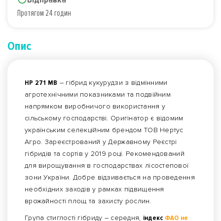
Протягом 24 годин
Опис
НР 271 МВ
– гібрид кукурудзи з відмінними
агротехнічними показниками та подвійним
напрямком виробничого використання у
сільському господарстві. Оригінатор є відомим
українським селекційним брендом ТОВ Нертус
Агро. Зареєстрований у Державному Реєстрі
гібридів та сортів у 2019 році. Рекомендований
для вирощування в господарствах лісостепової
зони України. Добре відзивається на проведення
необхідних заходів у рамках підвищення
врожайності площ та захисту рослин.
Група стиглості гібриду – середня,
індекс
ФАО не