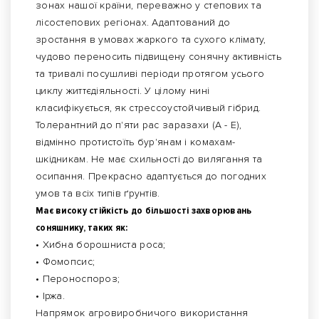
зонах нашої країни, переважно у степових та
лісостепових регіонах. Адаптований до
зростання в умовах жаркого та сухого клімату,
чудово переносить підвищену сонячну активність
та тривалі посушливі періоди протягом усього
циклу життєдіяльності. У цілому нині
класифікується, як стрессоустойчивый гібрид.
Толерантний до п'яти рас заразахи (А - Е),
відмінно протистоїть бур'янам і комахам-
шкідникам. Не має схильності до вилягання та
осипання. Прекрасно адаптується до погодних
умов та всіх типів ґрунтів.
Має високу стійкість до більшості захворювань
соняшнику, таких як:
• Хибна борошниста роса;
• Фомопсис;
• Пероноспороз;
• Іржа.
Напрямок агровиробничого використання