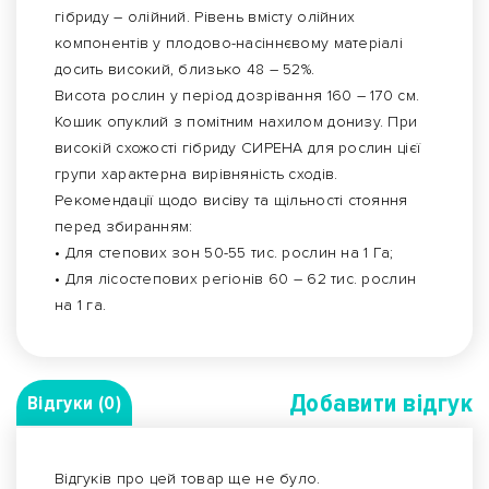
гібриду – олійний. Рівень вмісту олійних
компонентів у плодово-насіннєвому матеріалі
досить високий, близько 48 – 52%.
Висота рослин у період дозрівання 160 – 170 см.
Кошик опуклий з помітним нахилом донизу. При
високій схожості гібриду СИРЕНА для рослин цієї
групи характерна вирівняність сходів.
Рекомендації щодо висіву та щільності стояння
перед збиранням:
• Для степових зон 50-55 тис. рослин на 1 Га;
• Для лісостепових регіонів 60 – 62 тис. рослин
на 1 га.
Добавити вiдгук
Відгуки (0)
Відгуків про цей товар ще не було.