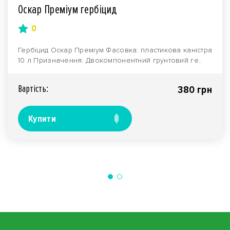
Оскар Преміум гербіцид
0
Гербіцид Оскар Преміум Фасовка: пластикова каністра
10 л Призначення: Двокомпонентний грунтовий ге..
Вартiсть:
380 грн
Купити