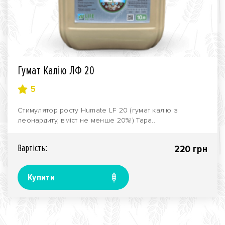
Гумат Калію ЛФ 20
5
Стимулятор росту Humate LF 20 (гумат калію з
леонардиту, вміст не менше 20%!) Тара..
Вартiсть:
220 грн
Купити