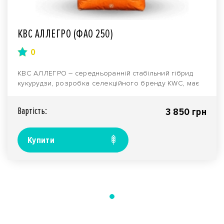
КВС АЛЛЕГРО (ФАО 250)
0
КВС АЛЛЕГРО – середньоранній стабільний гібрид
кукурудзи, розробка селекційного бренду KWC, має
інде..
Вартiсть:
3 850 грн
Купити