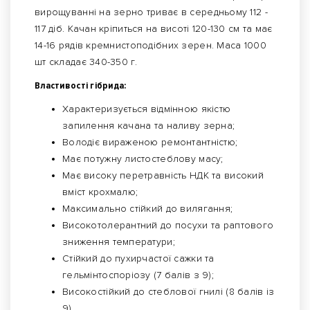
вирощуванні на зерно триває в середньому 112 -
117 діб. Качан кріпиться на висоті 120-130 см та має
14-16 рядів кремнистоподібних зерен. Маса 1000
шт складає 340-350 г.
Властивості гібрида:
Характеризується відмінною якістю
запилення качана та наливу зерна;
Володіє вираженою ремонтантністю;
Має потужну листостеблову масу;
Має високу перетравність НДК та високий
вміст крохмалю;
Максимально стійкий до вилягання;
Високотолерантний до посухи та раптового
зниження температури;
Стійкий до пухирчастої сажки та
гельмінтоспоріозу (7 балів з 9);
Високостійкий до стеблової гнилі (8 балів із
9)