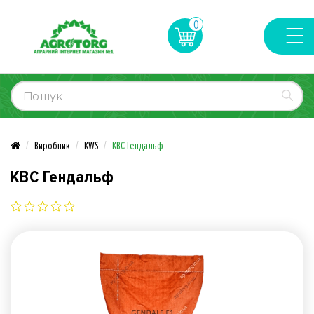
0
Виробник
KWS
КВС Гендальф
КВС Гендальф