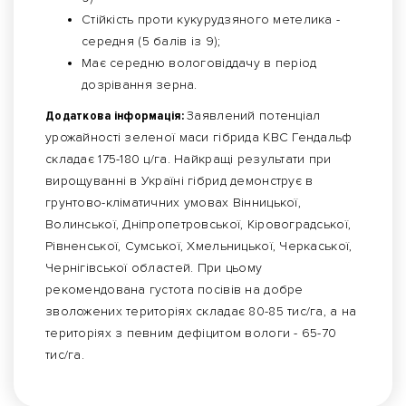
Стійкість проти кукурудзяного метелика -
середня (5 балів із 9);
Має середню вологовіддачу в період
дозрівання зерна.
Додаткова інформація:
Заявлений потенціал
урожайності зеленої маси гібрида КВС Гендальф
складає 175-180 ц/га. Найкращі результати при
вирощуванні в Україні гібрид демонструє в
грунтово-кліматичних умовах Вінницької,
Волинської, Дніпропетровської, Кіровоградської,
Рівненської, Сумської, Хмельницької, Черкаської,
Чернігівської областей. При цьому
рекомендована густота посівів на добре
зволожених територіях складає 80-85 тис/га, а на
територіях з певним дефіцитом вологи - 65-70
тис/га.